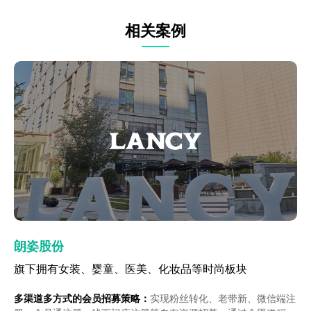
相关案例
汤臣倍健
朗姿股份
飞鹤
飞亚达
汤臣倍健
朗姿股份
适用于快消、耐消等多渠道零售型品牌
旗下拥有女装、婴童、医美、化妆品等时尚板块
母婴奶粉行业案例
珠宝腕表行业
适用于快消、耐消等多渠道零售型品牌
旗下拥有女装、婴童、医美、化妆品等时尚板块
多渠道多方式的会员招募策略：
会员一体化：
多渠道多方式的会员招募策略：
线下会员标准体系的建立 线下线上多渠道会员的整
实现粉丝转化、老带新、微信端注
实现粉丝转化、老带新、微信端注
品牌业务洞察：梳理品牌存量数据，洞察未来机会点。
构建虚实融合的客户触点应用场景，实现多维度多波段的精
品牌业务洞察：梳理品牌存量数据，洞察未来机会点。