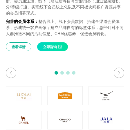
册、会员通注册、线下门店注册等自有资源招募；通过全渠道积
合 会员运营权与责任主体的统一
册、会员通注册、线下门店注册等自有资源招募；通过全渠道积
品牌忠诚度体系重构：搭建符合品牌发展的忠诚度体系。
准营销；
品牌忠诚度体系重构：搭建符合品牌发展的忠诚度体系。
分/等级打通、实现线下会员线上化以及不同板块间客户资源共享
分/等级打通、实现线下会员线上化以及不同板块间客户资源共享
交易数据化：
线上线下多渠道交易数据统一管理 一体化的会员
重建消费者标签体系：丰富品牌标签库，细分品牌会员，助
实现飞亚达品牌全渠道客户数据的管理和360°会员洞察；
重建消费者标签体系：丰富品牌标签库，细分品牌会员，助
的会员招募形式。
的会员招募形式。
360画像
力精细化运营落地。
会员制度建设，包括等级积分规则制定及会员权益体系搭
力精细化运营落地。
完善的会员体系：
完善的会员体系：
整合线上、线下会员数据，搭建全渠道会员体
整合线上、线下会员数据，搭建全渠道会员体
会员全生命周期运营策略：从生命周期沟通策略上，精准把
建；
会员全生命周期运营策略：从生命周期沟通策略上，精准把
权益线上化：
会员全生命周期的权益精细化管理，提升积分价值和
系，形成统一客户画像；建立品牌自有的标签体系，总部针对不同
系，形成统一客户画像；建立品牌自有的标签体系，总部针对不同
握品牌转化时机，促进销售增长。
……
握品牌转化时机，促进销售增长。
兑换比例；采集赠品发放数据，精细化管控赠品，赠品线下或线上
人群推送不同的活动信息、CRM优惠券，促进会员转化。
人群推送不同的活动信息、CRM优惠券，促进会员转化。
兑换，线上统一发货，实物礼品、课程服务等通过积分兑换方式获
取；
查看详情
查看详情
查看详情
立即咨询
立即咨询
立即咨询
查看详情
查看详情
立即咨询
立即咨询
查看详情
立即咨询