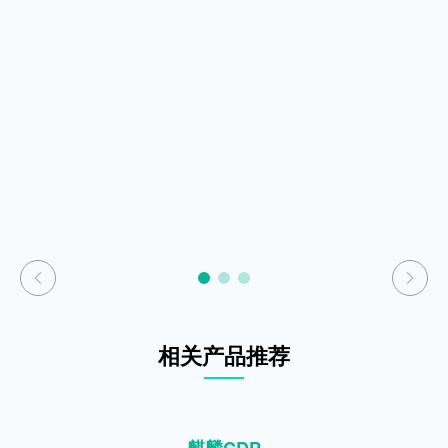
员的各种事实类标签；支持以消费、预测、营销活动等算法
查看详情
查看详情
立即咨询
立即咨询
方式生成的行为类标签；支持以用户基本信息、用户标签等
数据为基础生成用户画像数据；
定向人群精准营销：
支持基于用户行为数据、用户标签数据
等各种用户分类数据进行圈选，对圈选的用户人群进行定向
的精准营销；
会员储值：
支持储值金额赠送、优惠券赠送、积点赠送，支
持储值金额有期限等会员储值功能及相关场景；
查看详情
立即咨询
相关产品推荐