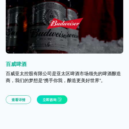
汤臣倍健
汤臣倍健
百威啤酒
百威啤酒
绝味食品
适用于快消、耐消等多渠道零售型品牌
适用于快消、耐消等多渠道零售型品牌
百威亚太控股有限公司是亚太区啤酒市场领先的啤酒酿造
百威亚太控股有限公司是亚太区啤酒市场领先的啤酒酿造
万店之王绝味全域消费者数字化转型
商，我们的梦想是“携手你我，酿造更美好世界”。
商，我们的梦想是“携手你我，酿造更美好世界”。
品牌业务洞察：梳理品牌存量数据，洞察未来机会点。
品牌业务洞察：梳理品牌存量数据，洞察未来机会点。
多端统一会员身份识别：
结合现有系统中的会员数据，整合
品牌忠诚度体系重构：搭建符合品牌发展的忠诚度体系。
品牌忠诚度体系重构：搭建符合品牌发展的忠诚度体系。
多前端销售系统用户身份数据，如 POS 系统、微信/支付宝
查看详情
查看详情
立即咨询
立即咨询
重建消费者标签体系：丰富品牌标签库，细分品牌会员，助
重建消费者标签体系：丰富品牌标签库，细分品牌会员，助
小程序系统、三方外卖平台系统等，实现全渠道全端的用户
力精细化运营落地。
力精细化运营落地。
身份 One ID；
会员全生命周期运营策略：从生命周期沟通策略上，精准把
会员全生命周期运营策略：从生命周期沟通策略上，精准把
会员权益打通：
根据相应规则建立会员等级体系，支持包含
握品牌转化时机，促进销售增长。
握品牌转化时机，促进销售增长。
第三方权益在内的各类型等级权益体系;
会员身份标签及用户画像：
支持按照一定规则、事件记录会