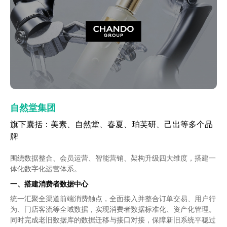
自然堂集团
自然堂集团
爱婴室
汤臣倍健
爱婴室
旗下囊括：美素、自然堂、春夏、珀芙研、己出等多个品
旗下囊括：美素、自然堂、春夏、珀芙研、己出等多个品
母婴零售行业案例
适用于快消、耐消等多渠道零售型品牌
母婴零售行业案例
牌
牌
系统：
系统：
接入线上、线下全渠道会员数据；建立面向全渠道的主动营
接入线上、线下全渠道会员数据；建立面向全渠道的主动营
品牌业务洞察：梳理品牌存量数据，洞察未来机会点。
销客户服务体系、标签体系，实现多渠道客户触达；基于前端消费
销客户服务体系、标签体系，实现多渠道客户触达；基于前端消费
围绕数据整合、会员运营、智能营销、架构升级四大维度，搭建一
围绕数据整合、会员运营、智能营销、架构升级四大维度，搭建一
品牌忠诚度体系重构：搭建符合品牌发展的忠诚度体系。
者运营的各种策略和业务场景，配置事件营销及内容管理等功能；
者运营的各种策略和业务场景，配置事件营销及内容管理等功能；
体化数字化运营体系。
体化数字化运营体系。
重建消费者标签体系：丰富品牌标签库，细分品牌会员，助
业务洞察：
业务洞察：
历史数据清洗、制定业务洞察报告、会员维度和销售维
历史数据清洗、制定业务洞察报告、会员维度和销售维
一、搭建消费者数据中心
一、搭建消费者数据中心
力精细化运营落地。
度诊断报告；
度诊断报告；
会员全生命周期运营策略：从生命周期沟通策略上，精准把
统一汇聚全渠道前端消费触点，全面接入并整合订单交易、用户行
统一汇聚全渠道前端消费触点，全面接入并整合订单交易、用户行
握品牌转化时机，促进销售增长。
生命周期规则设计配置：
生命周期规则设计配置：
设计会员/品类生命周期沟通节点和人群
设计会员/品类生命周期沟通节点和人群
为、门店客流等全域数据，实现消费者数据标准化、资产化管理。
为、门店客流等全域数据，实现消费者数据标准化、资产化管理。
筛选设计；
筛选设计；
同时完成老旧数据库的数据迁移与接口对接，保障新旧系统平稳过
同时完成老旧数据库的数据迁移与接口对接，保障新旧系统平稳过