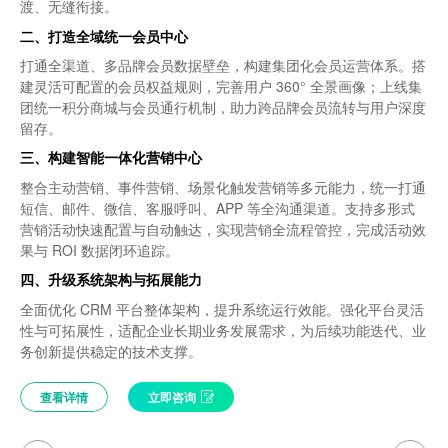
渡、无缝衔接。
渡、无缝衔接。
查看详情
立即咨询
查看详情
查看详情
立即咨询
立即咨询
二、打造全域统一会员中心
二、打造全域统一会员中心
打通全渠道、多品牌会员数据壁垒，构建集团化会员运营体系。搭
打通全渠道、多品牌会员数据壁垒，构建集团化会员运营体系。搭
建灵活可配置的会员权益规则，完善用户 360° 全景画像；上线集
建灵活可配置的会员权益规则，完善用户 360° 全景画像；上线集
团统一积分商城与会员通行机制，助力跨品牌会员流转与用户深度
团统一积分商城与会员通行机制，助力跨品牌会员流转与用户深度
留存。
留存。
三、构建智能一体化营销中心
三、构建智能一体化营销中心
整合主动营销、事件营销、场景化触发营销等多元能力，统一打通
整合主动营销、事件营销、场景化触发营销等多元能力，统一打通
短信、邮件、微信、客服呼叫、APP 等全沟通渠道。支持多形式
短信、邮件、微信、客服呼叫、APP 等全沟通渠道。支持多形式
营销活动快速配置与自动触达，实现营销全流程管控，完成活动效
营销活动快速配置与自动触达，实现营销全流程管控，完成活动效
果与 ROI 数据闭环追踪。
果与 ROI 数据闭环追踪。
四、升级系统架构与拓展能力
四、升级系统架构与拓展能力
全面优化 CRM 平台整体架构，提升系统运行效能。强化平台灵活
全面优化 CRM 平台整体架构，提升系统运行效能。强化平台灵活
性与可拓展性，适配企业长期业务发展需求，为后续功能迭代、业
性与可拓展性，适配企业长期业务发展需求，为后续功能迭代、业
务创新提供稳定的技术支撑。
务创新提供稳定的技术支撑。
查看详情
查看详情
立即咨询
立即咨询