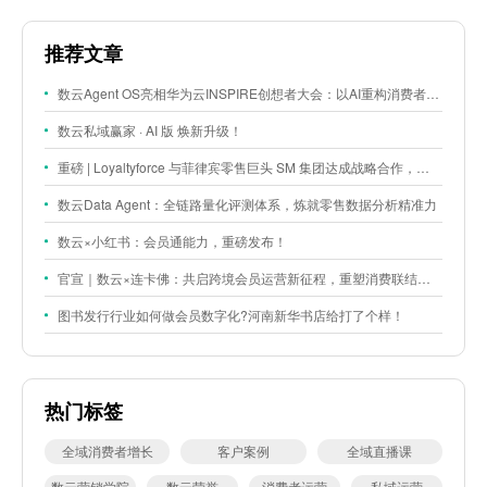
推荐文章
数云Agent OS亮相华为云INSPIRE创想者大会：以AI重构消费者运营与零售营销新范式
数云私域赢家 · AI 版 焕新升级！
重磅 | Loyaltyforce 与菲律宾零售巨头 SM 集团达成战略合作，携手开启 SMAC 会员数智化运营新征程
数云Data Agent：全链路量化评测体系，炼就零售数据分析精准力
数云×小红书：会员通能力，重磅发布！
官宣｜数云×连卡佛：共启跨境会员运营新征程，重塑消费联结新体验
图书发行行业如何做会员数字化?河南新华书店给打了个样！
热门标签
全域消费者增长
客户案例
全域直播课
数云营销学院
数云荣誉
消费者运营
私域运营