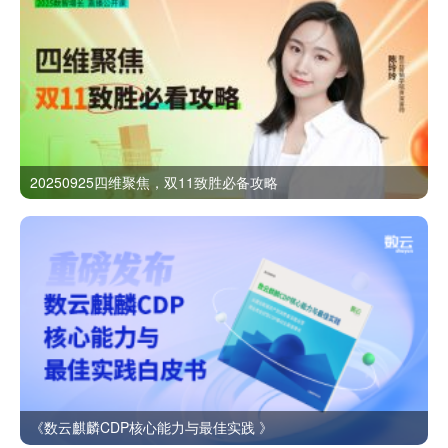
20250925四维聚焦，双11致胜必备攻略
《数云麒麟CDP核心能力与最佳实践 》