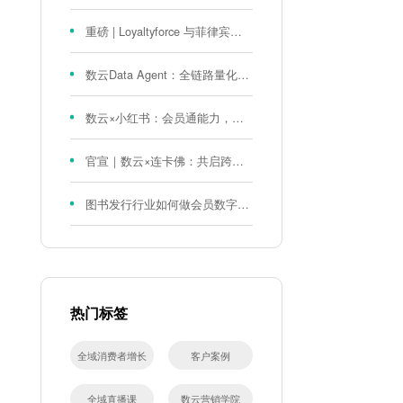
重磅 | Loyaltyforce 与菲律宾零售巨头 SM 集团达成战略合作，携手开启 SMAC 会员数智化运营新征程
数云Data Agent：全链路量化评测体系，炼就零售数据分析精准力
数云×小红书：会员通能力，重磅发布！
官宣｜数云×连卡佛：共启跨境会员运营新征程，重塑消费联结新体验
图书发行行业如何做会员数字化?河南新华书店给打了个样！
热门标签
全域消费者增长
客户案例
全域直播课
数云营销学院