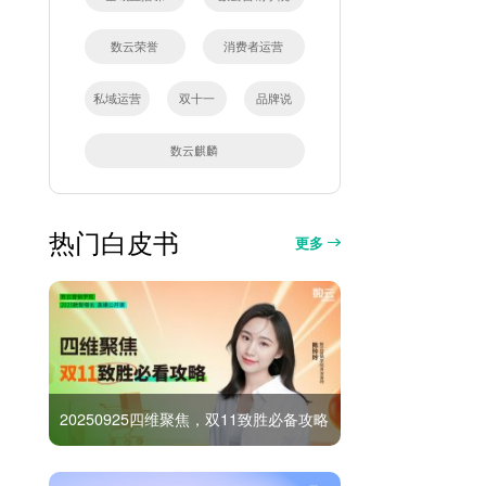
数云荣誉
消费者运营
私域运营
双十一
品牌说
数云麒麟
热门白皮书
更多
20250925四维聚焦，双11致胜必备攻略