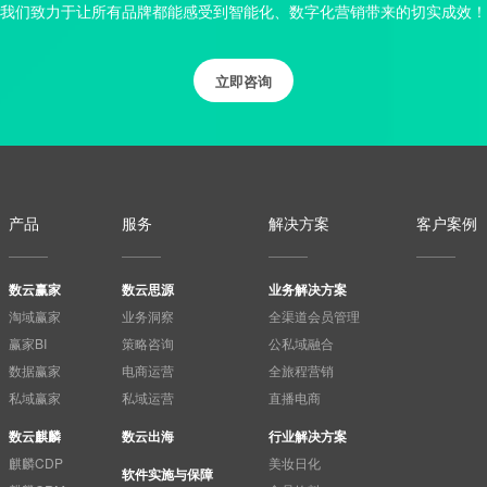
我们致力于让所有品牌都能感受到智能化、数字化营销带来的切实成效！
立即咨询
产品
服务
解决方案
客户案例
数云赢家
数云思源
业务解决方案
淘域赢家
业务洞察
全渠道会员管理
赢家BI
策略咨询
公私域融合
数据赢家
电商运营
全旅程营销
私域赢家
私域运营
直播电商
数云麒麟
数云出海
行业解决方案
麒麟CDP
美妆日化
软件实施与保障