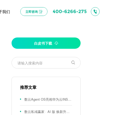
于我们
400-6266-275
立即咨询
白皮书下载
推荐文章
数云Agent OS亮相华为云INSPIRE创想者大会：以AI重构消费者运营与零售营销新范式
数云私域赢家 · AI 版 焕新升级！