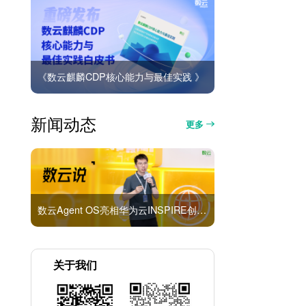
《数云麒麟CDP核心能力与最佳实践 》
新闻动态
更多
数云Agent OS亮相华为云INSPIRE创想者大会：以AI重构消费者运营与零售营销新范式
关于我们