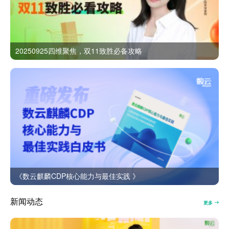
20250925四维聚焦，双11致胜必备攻略
《数云麒麟CDP核心能力与最佳实践 》
新闻动态
更多