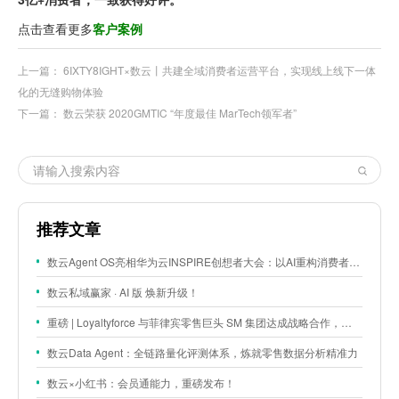
点击查看更多
客户案例
上一篇：
6IXTY8IGHT×数云丨共建全域消费者运营平台，实现线上线下一体
化的无缝购物体验
下一篇：
数云荣获 2020GMTIC “年度最佳 MarTech领军者”
推荐文章
数云Agent OS亮相华为云INSPIRE创想者大会：以AI重构消费者运营与零售营销新范式
数云私域赢家 · AI 版 焕新升级！
重磅 | Loyaltyforce 与菲律宾零售巨头 SM 集团达成战略合作，携手开启 SMAC 会员数智化运营新征程
数云Data Agent：全链路量化评测体系，炼就零售数据分析精准力
数云×小红书：会员通能力，重磅发布！