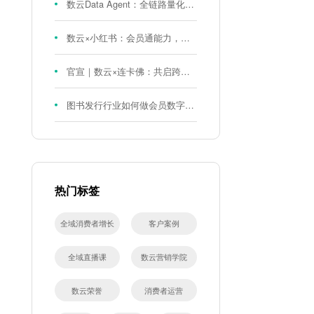
数云Data Agent：全链路量化评测体系，炼就零售数据分析精准力
数云×小红书：会员通能力，重磅发布！
官宣｜数云×连卡佛：共启跨境会员运营新征程，重塑消费联结新体验
图书发行行业如何做会员数字化?河南新华书店给打了个样！
热门标签
全域消费者增长
客户案例
全域直播课
数云营销学院
数云荣誉
消费者运营