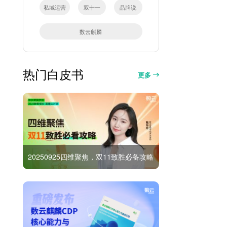
私域运营
双十一
品牌说
数云麒麟
热门白皮书
更多
20250925四维聚焦，双11致胜必备攻略