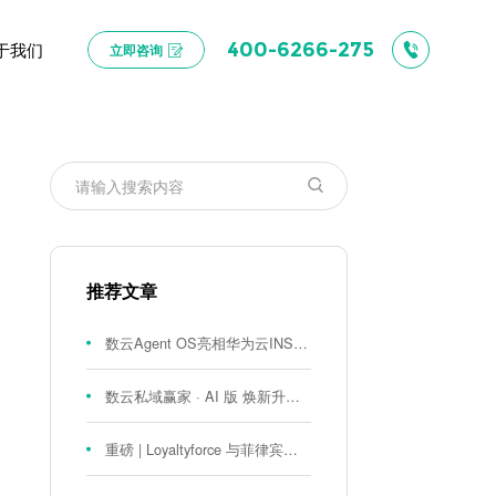
于我们
400-6266-275
立即咨询
推荐文章
数云Agent OS亮相华为云INSPIRE创想者大会：以AI重构消费者运营与零售营销新范式
数云私域赢家 · AI 版 焕新升级！
重磅 | Loyaltyforce 与菲律宾零售巨头 SM 集团达成战略合作，携手开启 SMAC 会员数智化运营新征程