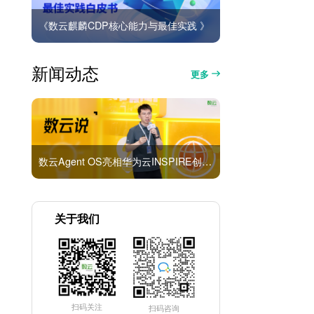
《数云麒麟CDP核心能力与最佳实践 》
新闻动态
更多
数云Agent OS亮相华为云INSPIRE创想者大会：以AI重构消费者运营与零售营销新范式
关于我们
扫码关注
扫码咨询