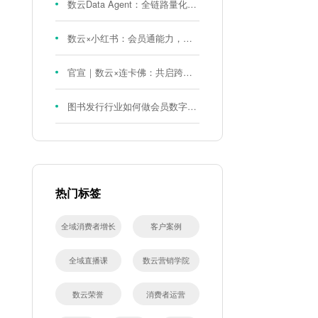
数云Data Agent：全链路量化评测体系，炼就零售数据分析精准力
数云×小红书：会员通能力，重磅发布！
官宣｜数云×连卡佛：共启跨境会员运营新征程，重塑消费联结新体验
图书发行行业如何做会员数字化?河南新华书店给打了个样！
热门标签
全域消费者增长
客户案例
全域直播课
数云营销学院
数云荣誉
消费者运营