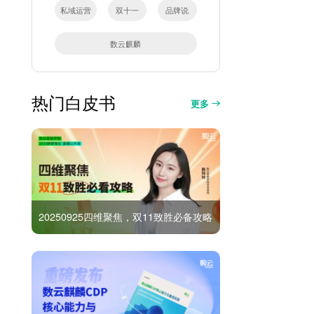
私域运营
双十一
品牌说
数云麒麟
热门白皮书
更多
20250925四维聚焦，双11致胜必备攻略