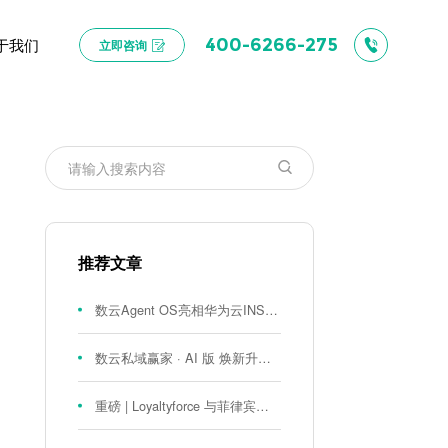
于我们
400-6266-275
立即咨询
推荐文章
数云Agent OS亮相华为云INSPIRE创想者大会：以AI重构消费者运营与零售营销新范式
数云私域赢家 · AI 版 焕新升级！
重磅 | Loyaltyforce 与菲律宾零售巨头 SM 集团达成战略合作，携手开启 SMAC 会员数智化运营新征程