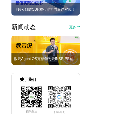
《数云麒麟CDP核心能力与最佳实践 》
新闻动态
更多
数云Agent OS亮相华为云INSPIRE创想者大会：以AI重构消费者运营与零售营销新范式
关于我们
扫码关注
扫码咨询