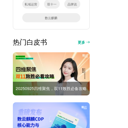
私域运营
双十一
品牌说
数云麒麟
热门白皮书
更多
20250925四维聚焦，双11致胜必备攻略