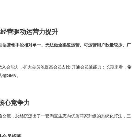
家经营驱动运营力提升
面临
营销手段
相对
单一、无法做全渠道运营、可运营
用户数量较少、广
元入会能力，扩大会员池提高会员占比,开通会员通能力；长期来看，希
店铺GMV。
核心竞争力
通交流，总结沉淀出了一套淘宝生态内优质商家升级的系统化打法，三
升会员招募。