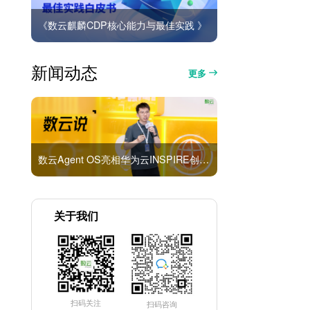
《数云麒麟CDP核心能力与最佳实践 》
新闻动态
更多
数云Agent OS亮相华为云INSPIRE创想者大会：以AI重构消费者运营与零售营销新范式
关于我们
扫码关注
扫码咨询