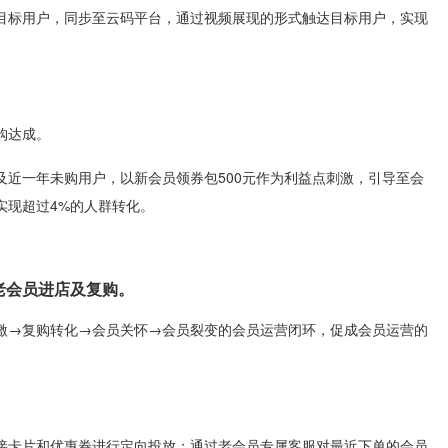
目标用户，同步至云码平台，通过视频展现的形式触达目标用户，实现
购达成。
及近一年未购用户，以新会员领券包500元作为利益点刺激，引导至会
实现超过4%的人群转化。
老会员进店及复购。
激→复购转化→会员关怀→会员裂变的会员运营闭环，促成会员运营的
接卡片和优惠券进行定向投放；通过老会员专属客服对最近下单的会员