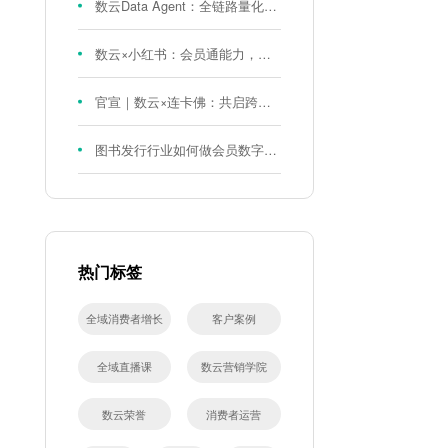
数云Data Agent：全链路量化评测体系，炼就零售数据分析精准力
数云×小红书：会员通能力，重磅发布！
官宣｜数云×连卡佛：共启跨境会员运营新征程，重塑消费联结新体验
图书发行行业如何做会员数字化?河南新华书店给打了个样！
热门标签
全域消费者增长
客户案例
全域直播课
数云营销学院
数云荣誉
消费者运营