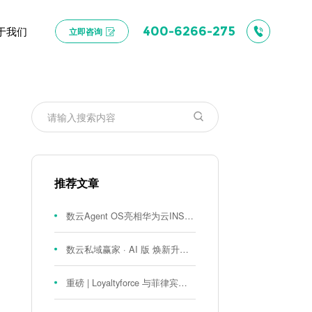
于我们
400-6266-275
立即咨询
推荐文章
数云Agent OS亮相华为云INSPIRE创想者大会：以AI重构消费者运营与零售营销新范式
数云私域赢家 · AI 版 焕新升级！
重磅 | Loyaltyforce 与菲律宾零售巨头 SM 集团达成战略合作，携手开启 SMAC 会员数智化运营新征程