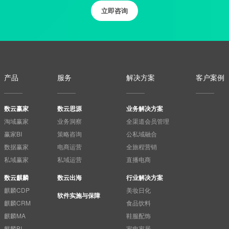
立即咨询
产品
服务
解决方案
客户案例
数云赢家
数云思源
业务解决方案
淘域赢家
业务洞察
全渠道会员管理
赢家BI
策略咨询
公私域融合
数据赢家
电商运营
全旅程营销
私域赢家
私域运营
直播电商
数云麒麟
数云出海
行业解决方案
麒麟CDP
美妆日化
软件实施与保障
麒麟CRM
食品饮料
麒麟MA
鞋服配饰
麒麟BI
家电家居