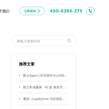
于我们
400-6266-275
立即咨询
推荐文章
数云Agent OS亮相华为云INSPIRE创想者大会：以AI重构消费者运营与零售营销新范式
数云私域赢家 · AI 版 焕新升级！
重磅 | Loyaltyforce 与菲律宾零售巨头 SM 集团达成战略合作，携手开启 SMAC 会员数智化运营新征程