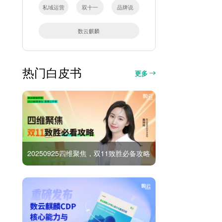
私域运营
双十一
品牌说
数云麒麟
热门白皮书
更多
20250925四维聚焦，双11致胜必备攻略