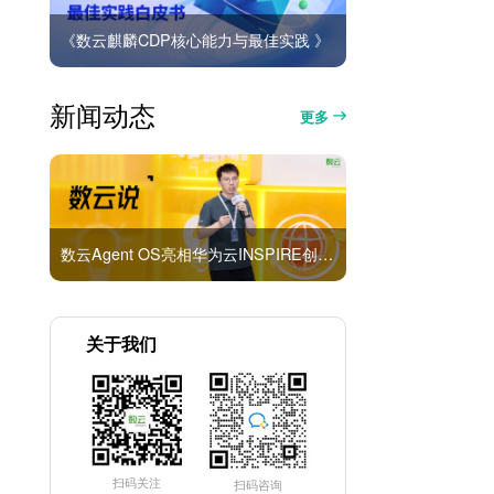
《数云麒麟CDP核心能力与最佳实践 》
新闻动态
更多
数云Agent OS亮相华为云INSPIRE创想者大会：以AI重构消费者运营与零售营销新范式
关于我们
扫码关注
扫码咨询