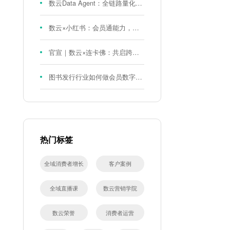
数云Data Agent：全链路量化评测体系，炼就零售数据分析精准力
数云×小红书：会员通能力，重磅发布！
官宣｜数云×连卡佛：共启跨境会员运营新征程，重塑消费联结新体验
图书发行行业如何做会员数字化?河南新华书店给打了个样！
热门标签
全域消费者增长
客户案例
全域直播课
数云营销学院
数云荣誉
消费者运营