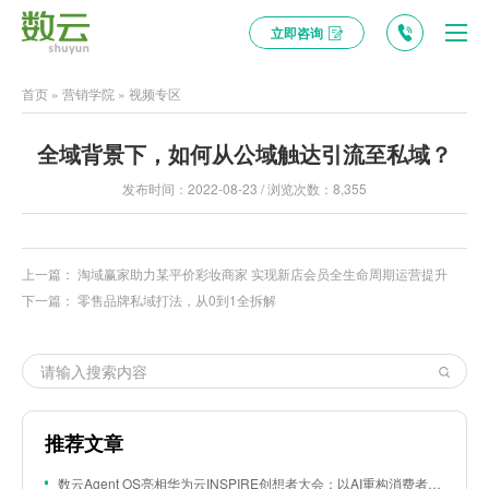
立即咨询
首页
»
营销学院
»
视频专区
全域背景下，如何从公域触达引流至私域？
发布时间：2022-08-23 / 浏览次数：8,355
上一篇：
淘域赢家助力某平价彩妆商家 实现新店会员全生命周期运营提升
下一篇：
零售品牌私域打法，从0到1全拆解
推荐文章
数云Agent OS亮相华为云INSPIRE创想者大会：以AI重构消费者运营与零售营销新范式