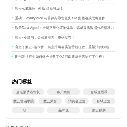
数云私域赢家 · AI 版 焕新升级！
重磅 | Loyaltyforce 与菲律宾零售巨头 SM 集团达成战略合作，携手开启 SMAC 会员数智化运营新征程
数云Data Agent：全链路量化评测体系，炼就零售数据分析精准力
数云×小红书：会员通能力，重磅发布！
官宣｜数云×连卡佛：共启跨境会员运营新征程，重塑消费联结新体验
图书发行行业如何做会员数字化?河南新华书店给打了个样！
热门标签
全域消费者增长
客户案例
全域直播课
数云营销学院
数云荣誉
消费者运营
私域运营
双十一
品牌说
数云麒麟