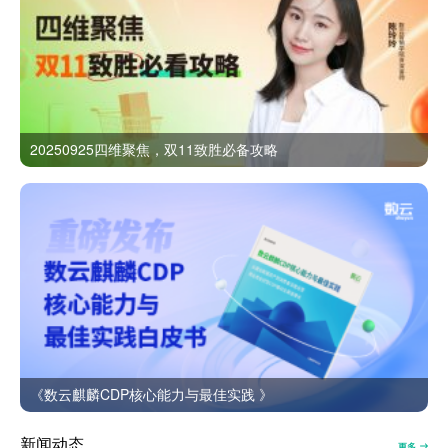
20250925四维聚焦，双11致胜必备攻略
《数云麒麟CDP核心能力与最佳实践 》
新闻动态
更多