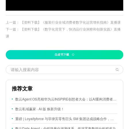
上一篇：
【资料下载】《服装行业全域消费者数字化运营增长指南》直播课
下一篇：
【资料下载】《数字化背景下，快消品行业洞察和创新实践》直播
课
白皮书下载
推荐文章
数云Agent OS亮相华为云INSPIRE创想者大会：以AI重构消费者运营与零售营销新范式
数云私域赢家 · AI 版 焕新升级！
重磅 | Loyaltyforce 与菲律宾零售巨头 SM 集团达成战略合作，携手开启 SMAC 会员数智化运营新征程
数云Data Agent：全链路量化评测体系，炼就零售数据分析精准力