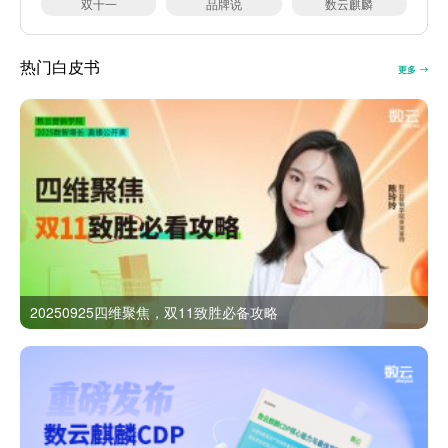
双十一
品牌说
数云麒麟
热门白皮书
更多
20250925四维聚焦，双11致胜必备攻略