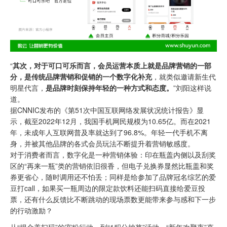
“
其次，对于可口可乐而言，会员运营本质上就是品牌营销的一部
分，是传统品牌营销和促销的一个数字化补充
，就类似邀请新生代
明星代言，
是品牌时刻保持年轻的一种方式和态度。
”刘阳这样说
道。
据CNNIC发布的《第51次中国互联网络发展状况统计报告》显
示，截至2022年12月，我国手机网民规模为10.65亿。而在2021
年，未成年人互联网普及率就达到了96.8%。年轻一代手机不离
身，并被其他品牌的各式会员玩法不断提升着营销敏感度。
对于消费者而言，数字化是一种营销体验：印在瓶盖内侧以及刮奖
区的“再来一瓶”类的营销依旧很香，但电子兑换券显然比瓶盖和奖
券更省心，随时调用还不怕丢；同样是给参加了品牌冠名综艺的爱
豆打call，如果买一瓶周边的限定款饮料还能扫码直接给爱豆投
票，还有什么反馈比不断跳动的现场票数更能带来参与感和下一步
的行动激励？