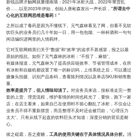
新锐品牌才触网就屡撞南墙：2021年冰柜大战，2022年窜货乱
价……以至2023年伊始，创始人唐彬森发出一声长叹，
“所谓去中
心化的互联网思维是毒药！”
之所以成了毒药是因为不懂线下。元气森林看见了网，但看不见软
饮巨头的业务员们几十年如一日，用一包包烟、一杯杯酒和一句句
闲话编织进网里的人情羁绊。
它对互联网精英们关于“数据”和“效率”的追求不甚感冒，报之以最
原始的抵抗。如拒了元气森林的冰柜：“不投了，麻烦”。
有媒体报道，元气森林为了提高供应链效率、节省管理成本，在所
有冰柜和自贩机都设置了唯一的标识码，上传系统之后，可以通过
摄像头拍摄、识别产品条码，查看陈列情况以及单店SKU和销售数
量。
效率是提升了，但人情味却淡了。
对业务员来说，按标准走完一整
套的上货、理货流程，维护客情的时间也耗光了，要快，跑下一家
店；在店主看来，如果自己在使用时不留心翻乱了冰柜，不仅会让
业务员不得不重新摆货，而且整理不及时还会被罚款，“心理压力
太大”。只有从线下起盘的饮料巨头才知道：深度分销的背后是耐
心。
彼之砒霜，吾之蜜糖，
工具的使用关键在于具体情况具体分析。
消