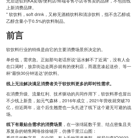
元后进驻到KA卖场/便利店/终端零售小店等售卖的品牌，不包括线
上新消费品牌。
* 软饮料，soft drink，又称无酒精饮料和清凉饮料，指不含乙醇或
乙醇含量小于0.5%的饮料制品。
前言
软饮料行业的特殊是由它的主要消费场景所决定的。
单价低，需求急。正如那句老话所说“远水解不了近渴”，没有人会
在口渴时，放弃街边走两步就有的便利店，而愿意凑起送价、等一
杯“最快30分钟送达”的饮料。
线上无法解决满足消费者关于软饮料更多的即时性需求。
在消费升级、流量红利、技术驱动的共同作用下，软饮料界也冒出
不少线上新贵，如元气森林，2016年成立，2021年营收就突破70
亿，但近两年，这个后生翘楚也一头扎进了线下这个避无可避的战
场。
线下有最贴合需求的消费场景
，在一张绵延数千里、结点密集且关
系复杂的销售网络徐徐铺开，仿佛千里江山图：
看得见的数字是，在中国，有上千种渠道类型。据尼尔森IQ2022