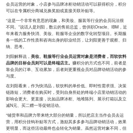
会员运营的对象，小店参与品牌冰柜动销活动可以获得积分，积分
可以在专属积分商城兑换奖励或直接关联补贴等。
“这是一个非常有意思的现象，和美妆、服装等行业的会员玩法很
不同。”说话人是刘阳，数云的售前总监，曾供职Oracle、IBM，近
年来着力服务快消、美妆、鞋服等企业的数字化转型项目。长期服
务一线的工作性质和咨询出身的职业经历，让刘阳更善于观察、归
纳、思考。
刘阳解释说，
美妆、鞋服等行业
会员运营
对象是消费者，而软饮料
品牌的目标会员则可以是终端店主。
赚积分的方式也不同，前者是
靠会员的订单、互动累加，后者则更重视会员对品牌动销活动的参
与度。
在刘阳看来，作为快消品，软饮料的单价低、即时性需求强、决策
链路短，消费者在购买时，受到自身所处的终端小店里动销活动的
影响会更大、更直接，比如品牌冰柜、地堆陈列、展示灯箱以及立
减N元、买二赠一等促销活动。
“铺货率和品牌力带来绝大部分的销量，所以把店主当作会员去运
营，用积分挂钩补贴等方式，激励其多多参与品牌动销活动，效果
更明显，而这些活动最终也会转化为销量。虽然运营对象不同，但