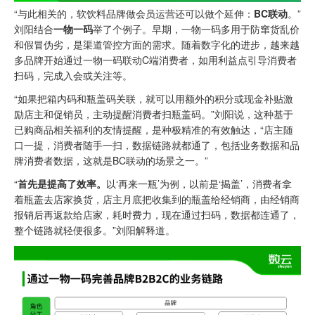
“与此相关的，软饮料品牌做会员运营还可以做个延伸：
BC联动
。”
刘阳结合
一物一码
举了个例子。早期，一物一码多用于防窜货乱价
和假冒伪劣，是渠道管控方面的需求。随着数字化的进步，越来越
多品牌开始通过一物一码联动C端消费者，如用利益点引导消费者
扫码，完成入会或关注等。
“如果把箱内码和瓶盖码关联，就可以用额外的积分或现金补贴激
励店主和促销员，主动提醒消费者扫瓶盖码。”刘阳说，这种基于
已购商品相关福利的友情提醒，是种极精准的有效触达，“店主随
口一提，消费者随手一扫，数据链路就都通了，包括业务数据和品
牌消费者数据，这就是BC联动的场景之一。”
“
首先是提高了效率。
以‘再来一瓶’为例，以前是‘揭盖’，消费者拿
着瓶盖去店家换货，店主月底把收集到的瓶盖给经销商，由经销商
报销后再返款给店家，耗时费力，现在通过扫码，数据都连通了，
整个链路就轻便很多。”刘阳解释道。