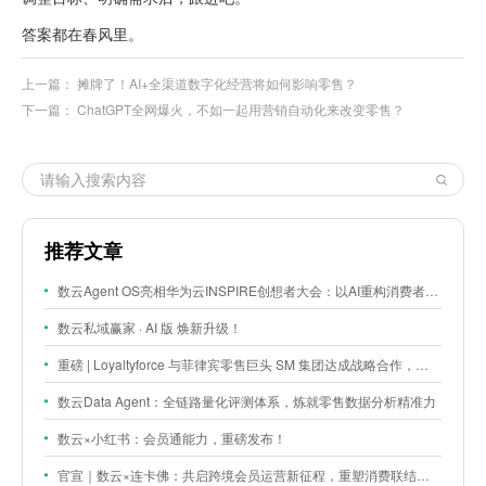
答案都在春风里。
上一篇：
摊牌了！AI+全渠道数字化经营将如何影响零售？
下一篇：
ChatGPT全网爆火，不如一起用营销自动化来改变零售？
推荐文章
数云Agent OS亮相华为云INSPIRE创想者大会：以AI重构消费者运营与零售营销新范式
数云私域赢家 · AI 版 焕新升级！
重磅 | Loyaltyforce 与菲律宾零售巨头 SM 集团达成战略合作，携手开启 SMAC 会员数智化运营新征程
数云Data Agent：全链路量化评测体系，炼就零售数据分析精准力
数云×小红书：会员通能力，重磅发布！
官宣｜数云×连卡佛：共启跨境会员运营新征程，重塑消费联结新体验