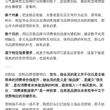
元气森林把互联网打法照搬到线下，是脱离实际、被固有思维绑架
的生搬硬套，是毒药。
换个对象，
把连锁店老板、夫妻老婆店店主等作为会员，用等级、
积分、权益等会员玩法去调动终端参与品牌动销活动的积极性，那
么作为终端管理的补充，就有必要。
换个目的，
用以完善品牌与消费者的连接沟通机制，建设数字化营
销触点、多元化品牌营销和互动玩法，保持品牌的年轻态，那么作
为品牌营销的补充，就有必要。
基于特定场景需求，
或基于电商等DTC渠道运营需求，或基于集团
视角的经营管理目的，也很有必要。
……
刘阳说，饮料品牌需要明白：
首先，做会员的意义并不仅仅是去做
简单的消费者价值提升，做会员的意义是“做品牌”，是建立“强关
系”，是在消费者未来做选择的时候，提前植入一个购买意向。其
次，“消费者数据资产”是一种投资，也将是品牌在未来竞争中立于
优势地位的关键所在。
营销场不存在一成不变，既然巨头们已纷纷入场会员营销，那不妨
调整目标、明确需求后，跟进吧。