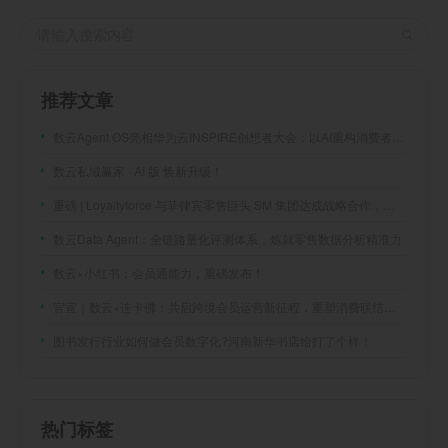
推荐文章
数云Agent OS亮相华为云INSPIRE创想者大会：以AI重构消费者运营与零售营销新范式
数云私域赢家 · AI 版 焕新升级！
重磅 | Loyaltyforce 与菲律宾零售巨头 SM 集团达成战略合作，携手开启 SMAC 会员数智化运营新征程
数云Data Agent：全链路量化评测体系，炼就零售数据分析精准力
数云×小红书：会员通能力，重磅发布！
官宣｜数云×连卡佛：共启跨境会员运营新征程，重塑消费联结新体验
图书发行行业如何做会员数字化?河南新华书店给打了个样！
热门标签