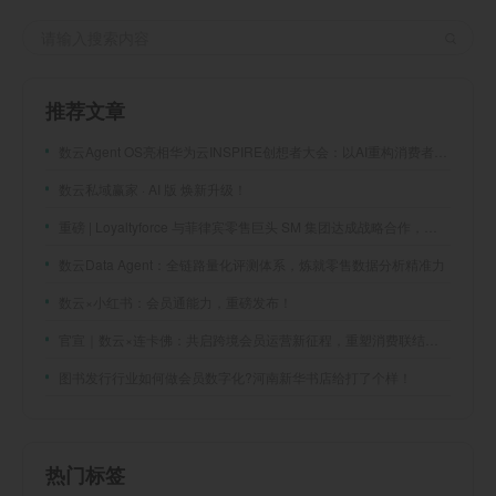
推荐文章
数云Agent OS亮相华为云INSPIRE创想者大会：以AI重构消费者运营与零售营销新范式
数云私域赢家 · AI 版 焕新升级！
重磅 | Loyaltyforce 与菲律宾零售巨头 SM 集团达成战略合作，携手开启 SMAC 会员数智化运营新征程
数云Data Agent：全链路量化评测体系，炼就零售数据分析精准力
数云×小红书：会员通能力，重磅发布！
官宣｜数云×连卡佛：共启跨境会员运营新征程，重塑消费联结新体验
图书发行行业如何做会员数字化?河南新华书店给打了个样！
热门标签