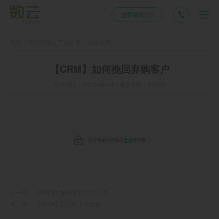
立即咨询
首页
»
营销学院
»
产品专题
»
进阶运营
【CRM】如何挽回弃购客户
发布时间：2023-06-14 / 浏览次数：10,035
您查看的内容需要
登录
后查看
上一篇：
【CRM】如何策划关怀活动
下一篇：
【CRM】会员数据化运营