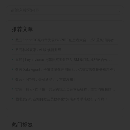
推荐文章
数云Agent OS亮相华为云INSPIRE创想者大会：以AI重构消费者运营与零售营销新范式
数云私域赢家 · AI 版 焕新升级！
重磅 | Loyaltyforce 与菲律宾零售巨头 SM 集团达成战略合作，携手开启 SMAC 会员数智化运营新征程
数云Data Agent：全链路量化评测体系，炼就零售数据分析精准力
数云×小红书：会员通能力，重磅发布！
官宣｜数云×连卡佛：共启跨境会员运营新征程，重塑消费联结新体验
图书发行行业如何做会员数字化?河南新华书店给打了个样！
热门标签