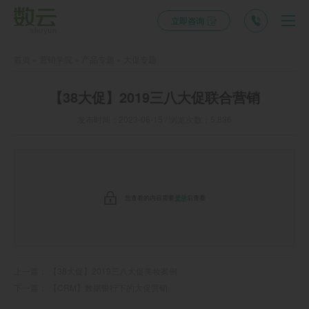
立即咨询
首页
»
营销学院
»
产品专题
»
大促专题
【38大促】2019三八大促联合营销
发布时间：2023-06-15 / 浏览次数：5,836
您查看的内容需要
登录
后查看
上一篇：
【38大促】2019三八大促美妆案例
下一篇：
【CRM】数据银行下的大促营销