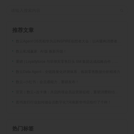
推荐文章
数云Agent OS亮相华为云INSPIRE创想者大会：以AI重构消费者运营与零售营销新范式
数云私域赢家 · AI 版 焕新升级！
重磅 | Loyaltyforce 与菲律宾零售巨头 SM 集团达成战略合作，携手开启 SMAC 会员数智化运营新征程
数云Data Agent：全链路量化评测体系，炼就零售数据分析精准力
数云×小红书：会员通能力，重磅发布！
官宣｜数云×连卡佛：共启跨境会员运营新征程，重塑消费联结新体验
图书发行行业如何做会员数字化?河南新华书店给打了个样！
热门标签