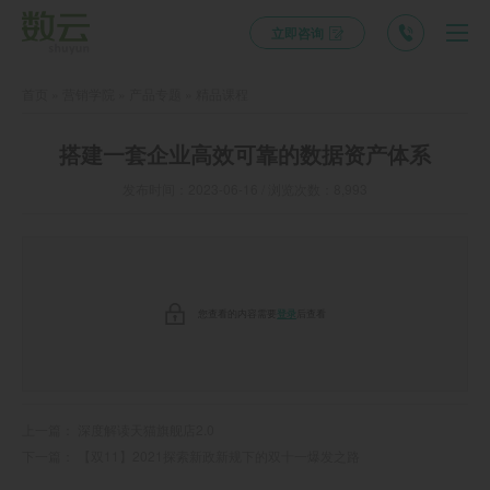
立即咨询
首页
»
营销学院
»
产品专题
»
精品课程
搭建一套企业高效可靠的数据资产体系
发布时间：2023-06-16 / 浏览次数：8,993
您查看的内容需要
登录
后查看
上一篇：
深度解读天猫旗舰店2.0
下一篇：
【双11】2021探索新政新规下的双十一爆发之路