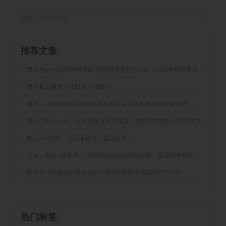
推荐文章
数云Agent OS亮相华为云INSPIRE创想者大会：以AI重构消费者运营与零售营销新范式
数云私域赢家 · AI 版 焕新升级！
重磅 | Loyaltyforce 与菲律宾零售巨头 SM 集团达成战略合作，携手开启 SMAC 会员数智化运营新征程
数云Data Agent：全链路量化评测体系，炼就零售数据分析精准力
数云×小红书：会员通能力，重磅发布！
官宣｜数云×连卡佛：共启跨境会员运营新征程，重塑消费联结新体验
图书发行行业如何做会员数字化?河南新华书店给打了个样！
热门标签