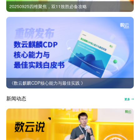
20250925四维聚焦，双11致胜必备攻略
《数云麒麟CDP核心能力与最佳实践 》
新闻动态
更多