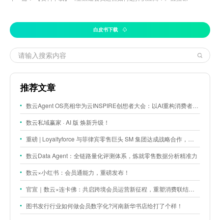
白皮书下载
推荐文章
数云Agent OS亮相华为云INSPIRE创想者大会：以AI重构消费者运营与零售营销新范式
数云私域赢家 · AI 版 焕新升级！
重磅 | Loyaltyforce 与菲律宾零售巨头 SM 集团达成战略合作，携手开启 SMAC 会员数智化运营新征程
数云Data Agent：全链路量化评测体系，炼就零售数据分析精准力
数云×小红书：会员通能力，重磅发布！
官宣｜数云×连卡佛：共启跨境会员运营新征程，重塑消费联结新体验
图书发行行业如何做会员数字化?河南新华书店给打了个样！