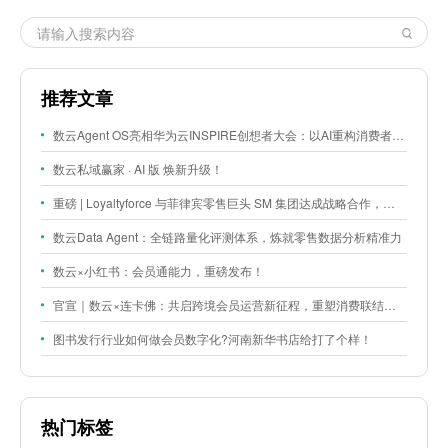
推荐文章
数云Agent OS亮相华为云INSPIRE创想者大会：以AI重构消费者运营与零售营销新范式
数云私域赢家 · AI 版 焕新升级！
重磅 | Loyaltyforce 与菲律宾零售巨头 SM 集团达成战略合作，携手开启 SMAC 会员数智化运营新征程
数云Data Agent：全链路量化评测体系，炼就零售数据分析精准力
数云×小红书：会员通能力，重磅发布！
官宣｜数云×连卡佛：共启跨境会员运营新征程，重塑消费联结新体验
图书发行行业如何做会员数字化?河南新华书店给打了个样！
热门标签