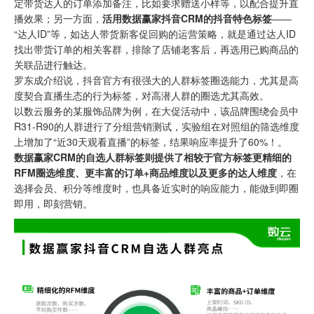
定带货达人的订单添加备注，比如要求赠送小样等，以配合提升直
播效果；另一方面，
活用数据赢家抖音CRM的抖音特色标签
——
“达人ID”等，如达人带货新客促回购的运营策略，就是通过达人ID
找出带货订单的相关客群，排除了店铺老客后，再选用已购商品的
关联品进行触达。
罗东成介绍说，抖音官方有很强大的人群标签圈选能力，尤其是高
度契合直播生态的行为标签，对高潜人群的圈选尤其高效。
以数云服务的某服饰品牌为例，在大促活动中，该品牌围绕会员中
R31-R90的人群进行了分组营销测试，实验组在对照组的筛选维度
上增加了“近30天观看直播”的标签，结果响应率提升了60%！。
数据赢家CRM的自选人群标签则提供了相较于官方标签更精细的
RFM圈选维度、更丰富的订单+商品维度以及更多的达人维度
，在
选择会员、积分等维度时，也具备近实时的响应能力，能做到即圈
即用，即刻营销。