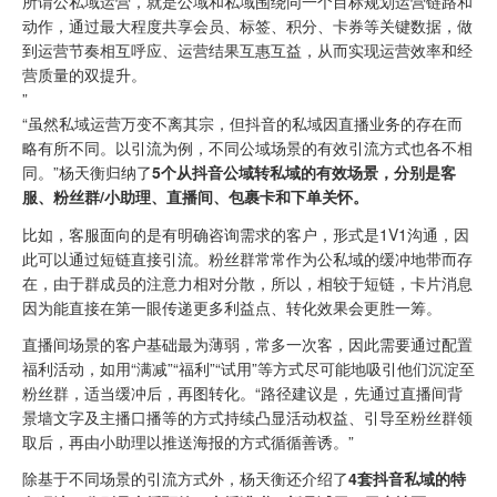
所谓公私域运营，就是公域和私域围绕同一个目标规划运营链路和
动作，通过最大程度共享会员、标签、积分、卡券等关键数据，做
到运营节奏相互呼应、运营结果互惠互益，从而实现运营效率和经
营质量的双提升。
”
“虽然私域运营万变不离其宗，但抖音的私域因直播业务的存在而
略有所不同。以引流为例，不同公域场景的有效引流方式也各不相
同。”杨天衡归纳了
5个从抖音公域转私域的有效场景，分别是客
服、粉丝群/小助理、直播间、包裹卡和下单关怀。
比如，客服面向的是有明确咨询需求的客户，形式是1V1沟通，因
此可以通过短链直接引流。粉丝群常常作为公私域的缓冲地带而存
在，由于群成员的注意力相对分散，所以，相较于短链，卡片消息
因为能直接在第一眼传递更多利益点、转化效果会更胜一筹。
直播间场景的客户基础最为薄弱，常多一次客，因此需要通过配置
福利活动，如用“满减”“福利”“试用”等方式尽可能地吸引他们沉淀至
粉丝群，适当缓冲后，再图转化。“路径建议是，先通过直播间背
景墙文字及主播口播等的方式持续凸显活动权益、引导至粉丝群领
取后，再由小助理以推送海报的方式循循善诱。”
除基于不同场景的引流方式外，杨天衡还介绍了
4套抖音私域的特