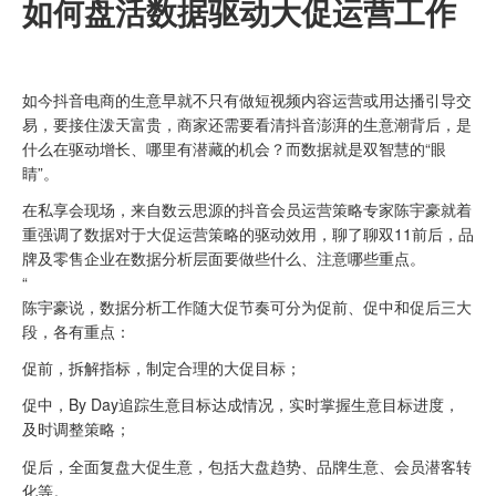
如何盘活数据驱动大促运营工作
如今抖音电商的生意早就不只有做短视频内容运营或用达播引导交
易，要接住泼天富贵，商家还需要看清抖音澎湃的生意潮背后，是
什么在驱动增长、哪里有潜藏的机会？而数据就是双智慧的“眼
睛”。
在私享会现场，来自数云思源的抖音会员运营策略专家陈宇豪就着
重强调了数据对于大促运营策略的驱动效用，聊了聊双11前后，品
牌及零售企业在数据分析层面要做些什么、注意哪些重点。
“
陈宇豪说，数据分析工作随大促节奏可分为促前、促中和促后三大
段，各有重点：
促前，拆解指标，制定合理的大促目标；
促中，By Day追踪生意目标达成情况，实时掌握生意目标进度，
及时调整策略；
促后，全面复盘大促生意，包括大盘趋势、品牌生意、会员潜客转
化等。