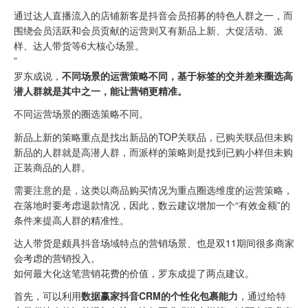
通过达人直播流入的店铺新客是抖音会员招募的特色人群之一，而
围绕会员活跃和会员贡献的运营则又有新品上新、大促活动、派
样、达人带货等6大核心场景。
”
罗东成说，
不同场景的运营策略不同，基于标签的交并差来圈选高
潜人群就是其中之一，能让营销更精准。
不同运营场景的圈选策略不同。
新品上新的策略重点是找出新品的TOP关联品，已购关联品但未购
新品的人群就是高潜人群，而派样的策略则是找到已购小样但未购
正装商品的人群。
需要注意的是，这类以商品购买情况为重点圈选维度的运营策略，
在落地时要考虑退款情况，因此，数云建议增加一个“有效金额”的
条件来提高人群的精准性。
达人带货是颇具抖音场域特点的营销场景、也是双11期间很多商家
会考虑的营销投入。
如何最大化这笔营销花费的价值，罗东成提了两点建议。
首先，可以利用
数据赢家抖音CRM的个性化包裹能力
，通过给特