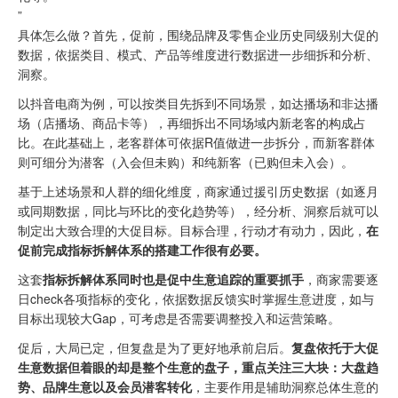
”
具体怎么做？首先，促前，围绕品牌及零售企业历史同级别大促的
数据，依据类目、模式、产品等维度进行数据进一步细拆和分析、
洞察。
以抖音电商为例，可以按类目先拆到不同场景，如达播场和非达播
场（店播场、商品卡等），再细拆出不同场域内新老客的构成占
比。在此基础上，老客群体可依据R值做进一步拆分，而新客群体
则可细分为潜客（入会但未购）和纯新客（已购但未入会）。
基于上述场景和人群的细化维度，商家通过援引历史数据（如逐月
或同期数据，同比与环比的变化趋势等），经分析、洞察后就可以
制定出大致合理的大促目标。目标合理，行动才有动力，因此，
在
促前完成指标拆解体系的搭建工作很有必要。
这套
指标拆解体系同时也是促中生意追踪的重要抓手
，商家需要逐
日check各项指标的变化，依据数据反馈实时掌握生意进度，如与
目标出现较大Gap，可考虑是否需要调整投入和运营策略。
促后，大局已定，但复盘是为了更好地承前启后。
复盘依托于大促
生意数据但着眼的却是整个生意的盘子，重点关注三大块：大盘趋
势、品牌生意以及会员潜客转化
，主要作用是辅助洞察总体生意的