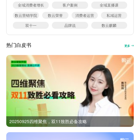
全域消费者增长
客户案例
全域直播课
数云营销学院
数云荣誉
消费者运营
私域运营
双十一
品牌说
数云麒麟
热门白皮书
更多
20250925四维聚焦，双11致胜必备攻略