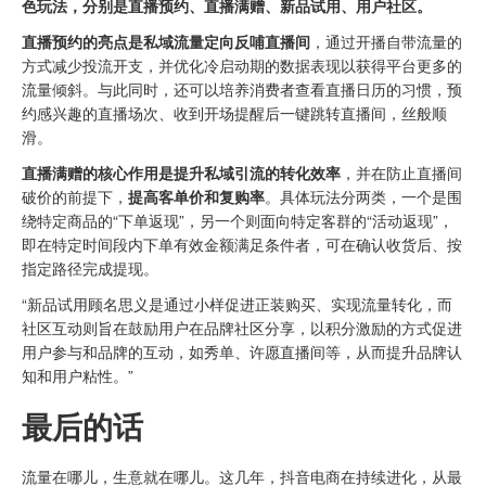
色玩法，分别是直播预约、直播满赠、新品试用、用户社区。
直播预约的亮点是
私域流量
定向反哺直播间
，通过开播自带流量的
方式减少投流开支，并优化冷启动期的数据表现以获得平台更多的
流量倾斜。与此同时，还可以培养消费者查看直播日历的习惯，预
约感兴趣的直播场次、收到开场提醒后一键跳转直播间，丝般顺
滑。
直播满赠的核心作用是提升私域引流的转化效率
，并在防止直播间
破价的前提下，
提高客单价和复购率
。具体玩法分两类，一个是围
绕特定商品的“下单返现”，另一个则面向特定客群的“活动返现”，
即在特定时间段内下单有效金额满足条件者，可在确认收货后、按
指定路径完成提现。
“新品试用顾名思义是通过小样促进正装购买、实现流量转化，而
社区互动则旨在鼓励用户在品牌社区分享，以积分激励的方式促进
用户参与和品牌的互动，如秀单、许愿直播间等，从而提升品牌认
知和用户粘性。”
最后的话
流量在哪儿，生意就在哪儿。这几年，抖音电商在持续进化，从最