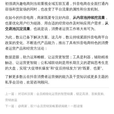
初强调兴趣电商到当前重视全域互联互通，抖音电商在全面打通内
容场和货架场的同时，也改变了平台流量的属性和分发机制。
在如今的抖音电商，商家既要专注好内容、
从内容池持续挖流量
，
也要优化用户行为链路、用合适的经营动作及时响应用户需求，
从
交易池沉淀流量
。也就是说，消费者运营工作将大有可为。
为此，数云已备下解决方案。这几年，数云持续紧跟抖音电商平台
政策的变化、不断迭代产品能力，推出了具有抖音电商特色的消费
者运营产品和经营方法论：
数据是眼，助力运筹帷幄、让运营更智慧；工具是利器，辅助精准
触达、让运营更智能；公私域联动则是用长期主义的逻辑思考生意
的大盘，实现“大促增长爆发”和“促后持续发力”的“既要、也要”。
了解更多数云在抖音消费者运营侧的能力及干货知识或更多主题的
私享会活动，欢迎咨询顾问。
上一篇：
对话科沃斯：会员精细化运营的智慧锦囊，锁定高潜、首购复购、
营销效益
下一篇：
@商家，双11会员营销策略重磅揭晓！一图读懂