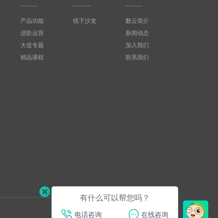
产品功能
线下沙龙
数云简介
进阶运营
新闻动态
大促专题
加入我们
精品课程
联系我们
有什么可以帮您吗？
电话咨询
在线咨询