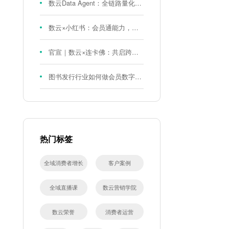
数云Data Agent：全链路量化评测体系，炼就零售数据分析精准力
数云×小红书：会员通能力，重磅发布！
官宣｜数云×连卡佛：共启跨境会员运营新征程，重塑消费联结新体验
图书发行行业如何做会员数字化?河南新华书店给打了个样！
热门标签
全域消费者增长
客户案例
全域直播课
数云营销学院
数云荣誉
消费者运营