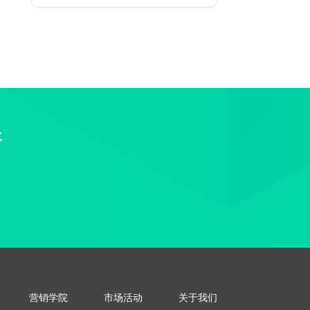
长
营销学院
市场活动
关于我们