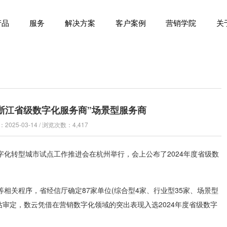
产品
服务
解决方案
客户案例
营销学院
关
度浙江省级数字化服务商”场景型服务商
025-03-14 / 浏览次数：4,417
化转型城市试点工作推进会在杭州举行，会上公布了2024年度省级数
相关程序，省经信厅确定87家单位(综合型4家、行业型35家、场景型
评估审定，数云凭借在营销数字化领域的突出表现入选2024年度省级数字