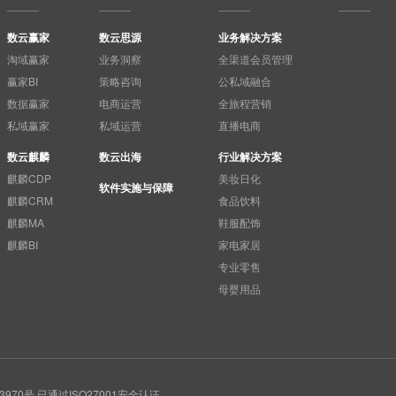
数云赢家
数云思源
业务解决方案
淘域赢家
业务洞察
全渠道会员管理
赢家BI
策略咨询
公私域融合
数据赢家
电商运营
全旅程营销
私域赢家
私域运营
直播电商
数云麒麟
数云出海
行业解决方案
麒麟CDP
美妆日化
软件实施与保障
麒麟CRM
食品饮料
麒麟MA
鞋服配饰
麒麟BI
家电家居
专业零售
母婴用品
3970号
已通过ISO27001安全认证