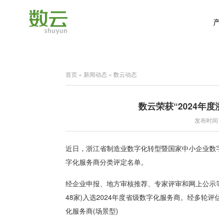
首页
»
新闻动态
»
数云动态
数云荣获“2024年
发布时间：2
近日，浙江省制造业数字化转型暨国家中小企业数字
字化服务商分类评定名单。
经企业申报、地方审核推荐、专家评审和网上公示等
48家)入选2024年度省级数字化服务商。经多轮
化服务商(场景型)