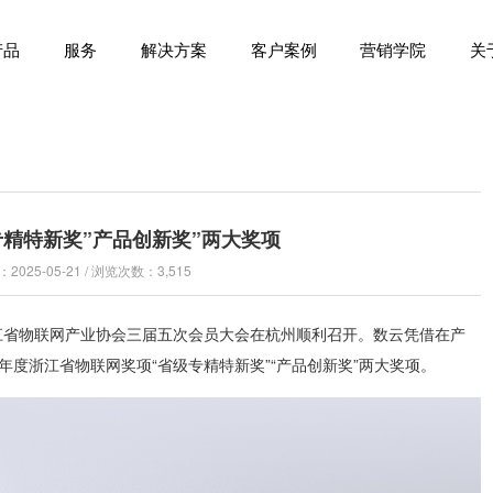
产品
服务
解决方案
客户案例
营销学院
关
专精特新奖”产品创新奖”两大奖项
025-05-21 / 浏览次数：3,515
浙江省物联网产业协会三届五次会员大会在杭州顺利召开。
数云
凭借在产
年度浙江省物联网奖项“省级专精特新奖”“产品创新奖”两大奖项。