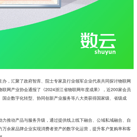
主办，汇聚了政府智库、院士专家及行业领军企业代表共同探讨物联网
联网产业协会通报了《2024浙江省物联网年度成果》，近200家会员
、国企数字化转型、协同创新产业服务等八大类获得国家级、省级成
动力推动产品与服务升级，通过提供线上线下融合、公域私域融合、自
力万余家品牌企业实现消费者资产的数字化运营，提升客户复购率和客