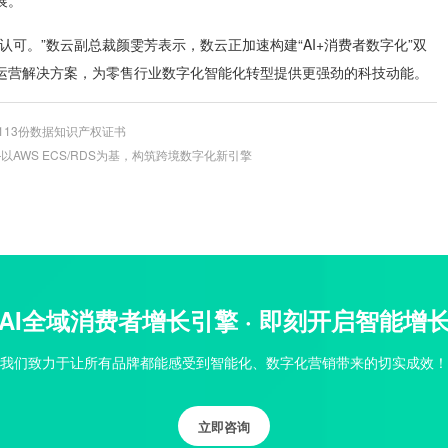
展。
可。”数云副总裁颜雯芳表示，数云正加速构建“AI+消费者数字化”双
运营解决方案，为零售行业数字化智能化转型提供更强劲的科技动能。
113份数据知识产权证书
AWS ECS/RDS为基，构筑跨境数字化新引擎
AI全域消费者增长引擎 · 即刻开启智能增
我们致力于让所有品牌都能感受到智能化、数字化营销带来的切实成效！
立即咨询