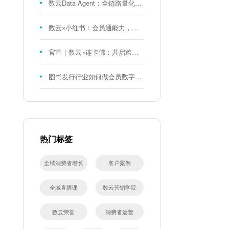
数云Data Agent：全链路量化评测体系，炼就零售数据分析精准力
数云×小红书：会员通能力，重磅发布！
官宣｜数云×连卡佛：共启跨境会员运营新征程，重塑消费联结新体验
图书发行行业如何做会员数字化?河南新华书店给打了个样！
热门标签
全域消费者增长
客户案例
全域直播课
数云营销学院
数云荣誉
消费者运营