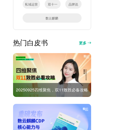
私域运营
双十一
品牌说
数云麒麟
热门白皮书
更多
20250925四维聚焦，双11致胜必备攻略