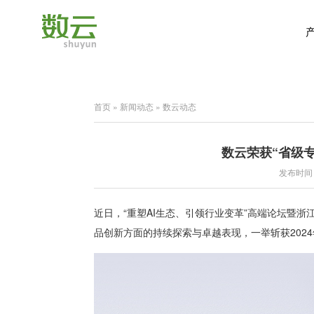
首页
»
新闻动态
»
数云动态
数云荣获“省级
发布时间：2
近日，“重塑AI生态、引领行业变革”高端论坛暨
品创新方面的持续探索与卓越表现，一举斩获2024