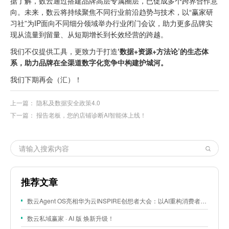
据了解，数云通过搭建品牌高层专属圈层，已促成多个跨界合作意
向。未来，数云将持续聚焦不同行业前沿趋势与技术，以“赢家研
习社”为IP面向不同细分领域举办行业闭门会议，助力更多品牌实
现从流量到留量、从短期增长到长效经营的跨越。
我们不仅提供工具，更致力于打造
‘数据+资源+方法论’的生态体
系
，助力品牌在全渠道数字化竞争中构建护城河。
我们下期再会（汇）！
上一篇：
隐私及数据安全政策4.0
下一篇：
报告老板，您的店铺诊断AI智能体上线！
推荐文章
数云Agent OS亮相华为云INSPIRE创想者大会：以AI重构消费者运营与零售营销新范式
数云私域赢家 · AI 版 焕新升级！