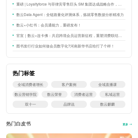
重磅 | Loyaltyforce 与菲律宾零售巨头 SM 集团达成战略合作，携手开启 SMAC 会员数智化运营新征程
数云Data Agent：全链路量化评测体系，炼就零售数据分析精准力
数云×小红书：会员通能力，重磅发布！
官宣｜数云×连卡佛：共启跨境会员运营新征程，重塑消费联结新体验
图书发行行业如何做会员数字化?河南新华书店给打了个样！
热门标签
全域消费者增长
客户案例
全域直播课
数云营销学院
数云荣誉
消费者运营
私域运营
双十一
品牌说
数云麒麟
热门白皮书
更多