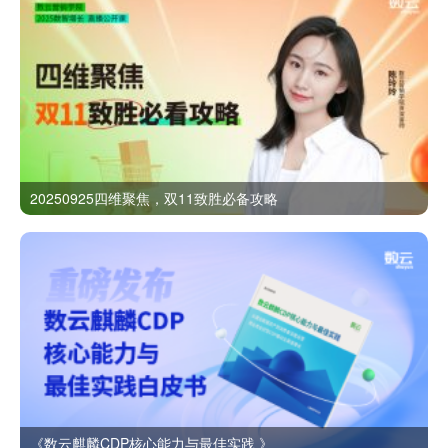
20250925四维聚焦，双11致胜必备攻略
《数云麒麟CDP核心能力与最佳实践 》