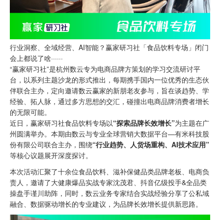
行业洞察、全域经营、AI智能？赢家研习社「食品饮料专场」闭门
会上都说了啥······
“赢家研习社”是杭州数云专为电商品牌方策划的学习交流研讨平
台，以系列主题沙龙的形式推出，每期携手国内一位优秀的生态伙
伴联合主办，定向邀请数云赢家的新朋老友参与，旨在谈趋势、学
经验、拓人脉，通过多方思想的交汇，碰撞出电商品牌消费者增长
的无限可能。
近日，赢家研习社食品饮料专场以
“探索品牌长效增长”
为主题在广
州圆满举办。本期由数云与专业全球营销大数据平台—有米科技股
份有限公司联合主办，围绕
“行业趋势、人货场重构、AI技术应用”
等核心议题展开深度探讨。
本次活动汇聚了十余位食品饮料、滋补保健品类品牌老板、电商负
责人，邀请了大健康爆品实战专家沈茂君、抖音亿级投手&全品类
操盘手谨川助阵，同时，数云业务专家结合实战经验分享了公私域
融合、数据驱动增长的专业建议，为品牌长效增长提供新思路。