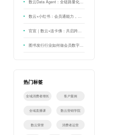
数云Data Agent：全链路量化评测体系，炼就零售数据分析精准力
数云×小红书：会员通能力，重磅发布！
官宣｜数云×连卡佛：共启跨境会员运营新征程，重塑消费联结新体验
图书发行行业如何做会员数字化?河南新华书店给打了个样！
热门标签
全域消费者增长
客户案例
全域直播课
数云营销学院
数云荣誉
消费者运营