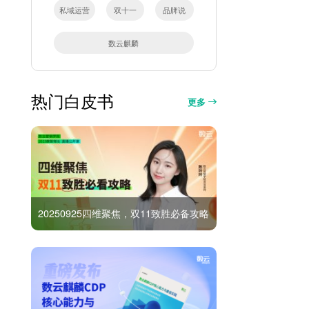
私域运营
双十一
品牌说
数云麒麟
热门白皮书
更多
20250925四维聚焦，双11致胜必备攻略