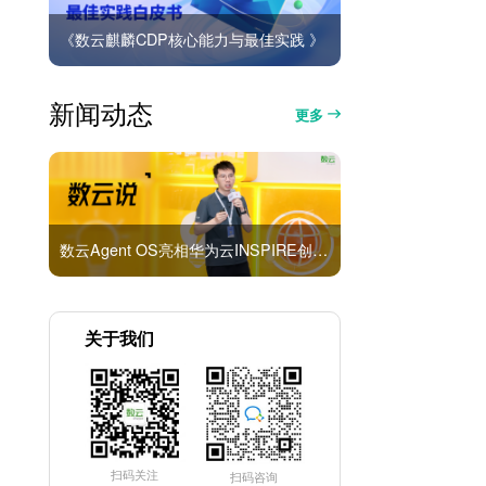
《数云麒麟CDP核心能力与最佳实践 》
新闻动态
更多
数云Agent OS亮相华为云INSPIRE创想者大会：以AI重构消费者运营与零售营销新范式
关于我们
扫码关注
扫码咨询