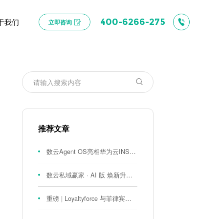
于我们
400-6266-275
立即咨询
推荐文章
数云Agent OS亮相华为云INSPIRE创想者大会：以AI重构消费者运营与零售营销新范式
数云私域赢家 · AI 版 焕新升级！
重磅 | Loyaltyforce 与菲律宾零售巨头 SM 集团达成战略合作，携手开启 SMAC 会员数智化运营新征程