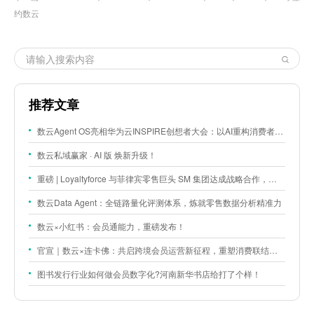
约数云
推荐文章
数云Agent OS亮相华为云INSPIRE创想者大会：以AI重构消费者运营与零售营销新范式
数云私域赢家 · AI 版 焕新升级！
重磅 | Loyaltyforce 与菲律宾零售巨头 SM 集团达成战略合作，携手开启 SMAC 会员数智化运营新征程
数云Data Agent：全链路量化评测体系，炼就零售数据分析精准力
数云×小红书：会员通能力，重磅发布！
官宣｜数云×连卡佛：共启跨境会员运营新征程，重塑消费联结新体验
图书发行行业如何做会员数字化?河南新华书店给打了个样！