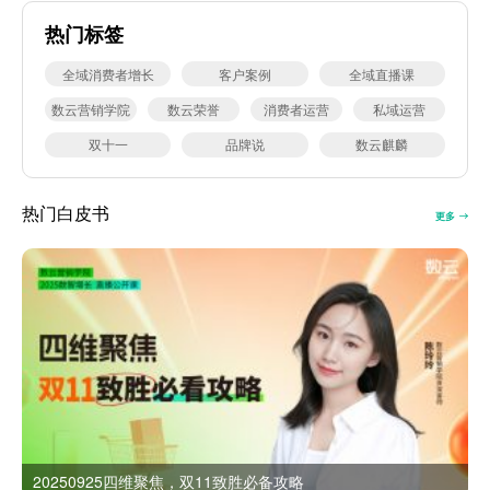
热门标签
全域消费者增长
客户案例
全域直播课
数云营销学院
数云荣誉
消费者运营
私域运营
双十一
品牌说
数云麒麟
热门白皮书
更多
20250925四维聚焦，双11致胜必备攻略