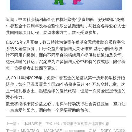
近期，中国社会福利基金会在杭州举办“膳食均衡，好好吃饭”免费
午餐基金十四周年发布会暨快乐公益跑活动，与社会各界爱心人士
共同回顾项目历程，展望未来方向，数云受邀参加。
自2012年7月开始，数云持续为免费午餐基金无偿赞助会员数字化
系统及短信服务，用于公益店铺捐赠人关怀维护:基于捐赠金额设
计不同用户级别，面向不同平台的捐赠用户提供短信通知及关怀。
这份温暖的触达，沉淀成为许多捐赠人心中独特的仪式感，陪伴着
每一位捐赠者走过四季更迭。
从 2011年到2025年，免费午餐基金的足迹从第一所开餐学校开始
延伸，如今已温暖覆盖全国26个省份惠及超 44 万名乡村儿童。这
是一段扎根乡土、温暖延续的漫长旅程，也是一次将爱层层传递的
爱心接力。
数云将继续秉持公益之心，用实际行动践行社会责任担当，努力让
一束束爱的阳光，洒向每一个需要帮助的角落。
上一篇：
「私域AI客服」正式上线，智能服务重构客户运营新生态
下一篇：
MNGATA G. 、MACKAGE、asomesome、OUAI、DOEY、VC等签