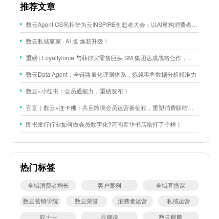
推荐文章
数云Agent OS亮相华为云INSPIRE创想者大会：以AI重构消费者运营与零售营销新范式
数云私域赢家 · AI 版 焕新升级！
重磅 | Loyaltyforce 与菲律宾零售巨头 SM 集团达成战略合作，携手开启 SMAC 会员数智化运营新征程
数云Data Agent：全链路量化评测体系，炼就零售数据分析精准力
数云×小红书：会员通能力，重磅发布！
官宣｜数云×连卡佛：共启跨境会员运营新征程，重塑消费联结新体验
图书发行行业如何做会员数字化?河南新华书店给打了个样！
热门标签
全域消费者增长
客户案例
全域直播课
数云营销学院
数云荣誉
消费者运营
私域运营
双十一
品牌说
数云麒麟