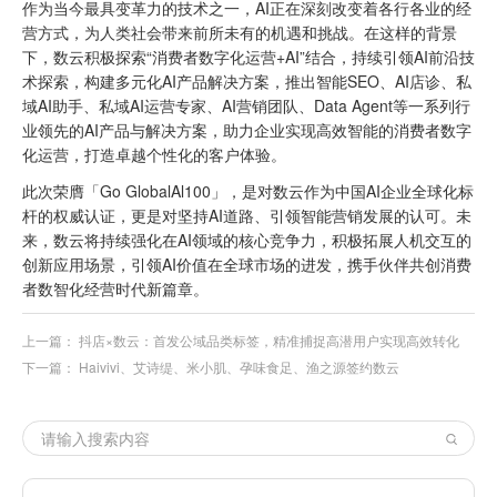
作为当今最具变革力的技术之一，AI正在深刻改变着各行各业的经
营方式，为人类社会带来前所未有的机遇和挑战。在这样的背景
下，数云积极探索“消费者数字化运营+AI”结合，持续引领AI前沿技
术探索，构建多元化AI产品解决方案，推出智能SEO、AI店诊、私
域AI助手、私域AI运营专家、AI营销团队、Data Agent等一系列行
业领先的AI产品与解决方案，助力企业实现高效智能的消费者数字
化运营，打造卓越个性化的客户体验。
此次荣膺「Go GlobalAl100」，是对数云作为中国AI企业全球化标
杆的权威认证，更是对坚持AI道路、引领智能营销发展的认可。未
来，数云将持续强化在AI领域的核心竞争力，积极拓展人机交互的
创新应用场景，引领AI价值在全球市场的进发，携手伙伴共创消费
者数智化经营时代新篇章。
上一篇：
抖店×数云：首发公域品类标签，精准捕捉高潜用户实现高效转化
下一篇：
Haivivi、艾诗缇、米小肌、孕味食足、渔之源签约数云