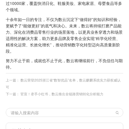
过10000家，覆盖快消日化、鞋服美妆、家电家居、母婴食品等多
个领域。
十余年如一日的专注，不仅为数云沉淀下“做得好”的知识和经验，
更赋予了“能做更好”的底气和决心。未来，数云将持续打磨产品能
力、深化在消费品零售行业的场景落地，以更具业务穿透力和场景
适用性的解决方案，助力更多品牌及零售企业实现“科学化经营、
精准化运营、长效化增长”，推动营销数字化转型迈向高质量新阶
段。
努力不止于前，成就也不止于此，数云将继续前行，不负信任与期
待。
上一篇：
数云荣登2025浙江省“数智优品”名单，数云麒麟系统实力获权威认
可
下一篇：
官宣！牵手小红书，数云推出全链路营销转化分析能力