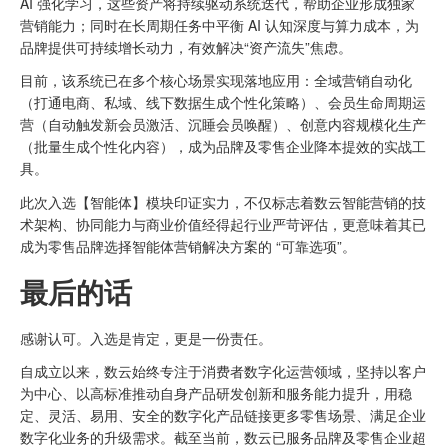
AI 强化学习，这些资产将持续驱动系统迭代，帮助企业形成独家
营销能力；同时在长周期任务中平衡 AI 认知深度与算力成本，为
品牌提供可持续增长动力，有效解决“资产流失”焦虑。
目前，该系统已在多个核心场景实现落地应用：全域营销自动化
（打通电商、私域、线下数据生成个性化策略）、会员生命周期运
营（自动触发新会员激活、沉睡会员唤醒）、创意内容规模化生产
（批量生成个性化内容），成为品牌及零售企业降本提效的实战工
具。
此次入选【智能体】模块印证实力，不仅标志着数云智能营销的技
术架构、协同能力与商业价值经得起行业严苛评估，更意味着其已
成为零售品牌选择智能体营销解决方案的 “可靠选项”。
最后的话
感谢认可。入选是肯定，更是一份责任。
自成立以来，数云始终专注于消费者数字化运营领域，坚持以客户
为中心、以高标准推动自身产品研发创新和服务能力提升，用稳
定、灵活、易用、安全的数字化产品链接更多零售场景、满足企业
数字化业务的升级需求。截至当前，数云已服务品牌及零售企业超