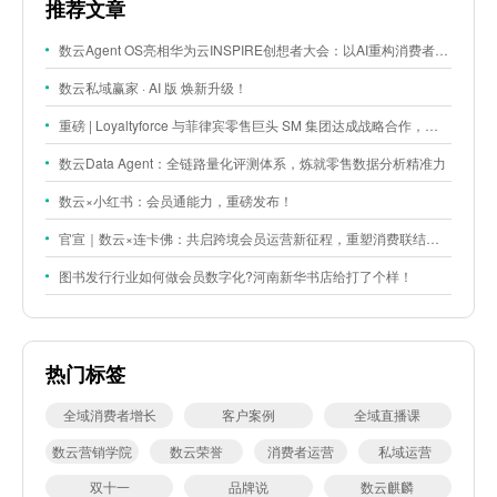
推荐文章
数云Agent OS亮相华为云INSPIRE创想者大会：以AI重构消费者运营与零售营销新范式
数云私域赢家 · AI 版 焕新升级！
重磅 | Loyaltyforce 与菲律宾零售巨头 SM 集团达成战略合作，携手开启 SMAC 会员数智化运营新征程
数云Data Agent：全链路量化评测体系，炼就零售数据分析精准力
数云×小红书：会员通能力，重磅发布！
官宣｜数云×连卡佛：共启跨境会员运营新征程，重塑消费联结新体验
图书发行行业如何做会员数字化?河南新华书店给打了个样！
热门标签
全域消费者增长
客户案例
全域直播课
数云营销学院
数云荣誉
消费者运营
私域运营
双十一
品牌说
数云麒麟