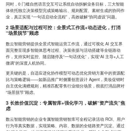
同时，0 门槛自然语言交互可让系统自动拆解业务目标，三大智能
体依托独立决策模型完成策略输出、规则配置、素材生成的协同作
业，真正实现 “一句话启动全流程”，高效破解“协同虚设”问题。
2 场景适配与过程可控：全景式工作流+动态进化，打消
“场景脱节”顾虑
数云智能营销提供全景式智能运营工作流，通过可视化 AI 交互界
面完整呈现多智能体思考过程、决策依据与活动搭建等全链路动
作，支持实时监控、随启随停及“一句话优化”，实现“AI 主导+人工
微调”的深度人机协同。
更关键的是，自适应进化协作模型可动态优化营销方案中的资源配
比与策略逻辑——如新品推广时侧重创意设计 Agent，美妆促销时
自主优化满赠规则，精准匹配零售行业细分场景，彻底打消品牌对
“场景脱节”顾虑。
3 长效价值沉淀：专属智库+强化学习，破解“资产流失”焦
虑
数云智能营销的企业专属智能营销智库可全程记录活动 ROI、用户
行为等真实数据，实现策略、内容、数据的全链路资产沉淀。通过