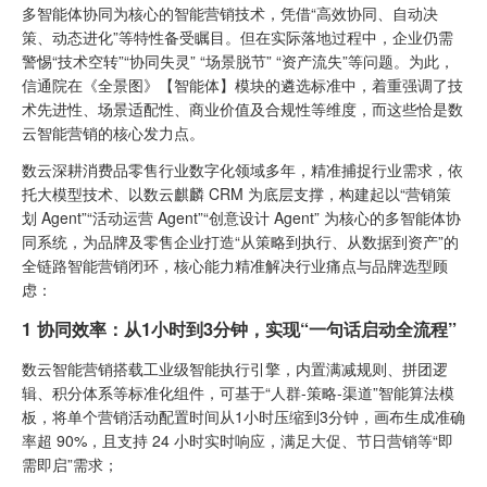
多智能体协同为核心的智能营销技术，凭借“高效协同、自动决
策、动态进化”等特性备受瞩目。但在实际落地过程中，企业仍需
警惕“技术空转”“协同失灵” “场景脱节” “资产流失”等问题。为此，
信通院在《全景图》【智能体】模块的遴选标准中，着重强调了技
术先进性、场景适配性、商业价值及合规性等维度，而这些恰是数
云智能营销的核心发力点。
数云深耕消费品零售行业数字化领域多年，精准捕捉行业需求，依
托大模型技术、以数云麒麟 CRM 为底层支撑，构建起以“营销策
划 Agent”“活动运营 Agent”“创意设计 Agent” 为核心的多智能体协
同系统，为品牌及零售企业打造“从策略到执行、从数据到资产”的
全链路智能营销闭环，核心能力精准解决行业痛点与品牌选型顾
虑：
1 协同效率：从1小时到3分钟，实现“一句话启动全流程”
数云智能营销搭载工业级智能执行引擎，内置满减规则、拼团逻
辑、积分体系等标准化组件，可基于“人群-策略-渠道”智能算法模
板，将单个营销活动配置时间从1小时压缩到3分钟，画布生成准确
率超 90%，且支持 24 小时实时响应，满足大促、节日营销等“即
需即启”需求；