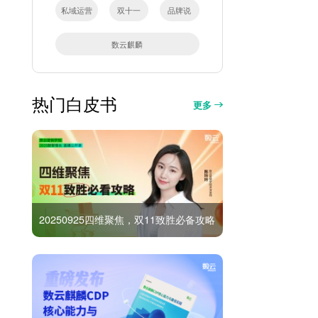
私域运营
双十一
品牌说
数云麒麟
热门白皮书
更多
20250925四维聚焦，双11致胜必备攻略