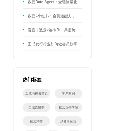
数云Data Agent：全链路量化评测体系，炼就零售数据分析精准力
数云×小红书：会员通能力，重磅发布！
官宣｜数云×连卡佛：共启跨境会员运营新征程，重塑消费联结新体验
图书发行行业如何做会员数字化?河南新华书店给打了个样！
热门标签
全域消费者增长
客户案例
全域直播课
数云营销学院
数云荣誉
消费者运营