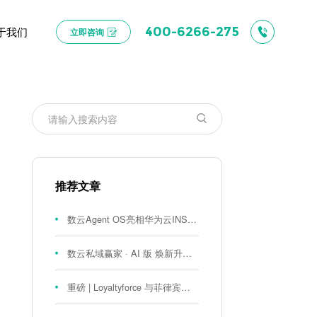
于我们
400-6266-275
立即咨询
推荐文章
数云Agent OS亮相华为云INSPIRE创想者大会：以AI重构消费者运营与零售营销新范式
数云私域赢家 · AI 版 焕新升级！
重磅 | Loyaltyforce 与菲律宾零售巨头 SM 集团达成战略合作，携手开启 SMAC 会员数智化运营新征程