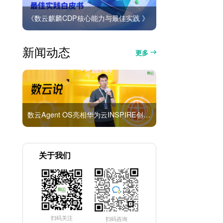
《数云麒麟CDP核心能力与最佳实践 》
新闻动态
更多
数云Agent OS亮相华为云INSPIRE创想者大会：以AI重构消费者运营与零售营销新范式
关于我们
扫码关注
扫码咨询