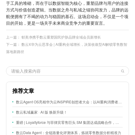
于工具的堆砌，而在于以数据智能为核心，重塑品牌与用户的连接
方式与价值创造逻辑。当数据之舟与私域之锚协同发力，品牌的远
航便拥有了不竭的动力与稳固的基石。这场启动会，不仅是一个项
目的开始，更是一场关乎未来商业竞争力的重要宣言。
上一篇：
郁美净携手数云重塑国民护肤品牌全域会员新增长
下一篇：
数云X华为云思享会 | AI重构全域增长，决策收敛型AI解锁零售数智
落地新路径
推荐文章
数云Agent OS亮相华为云INSPIRE创想者大会：以AI重构消费者运营与零售营销新范式
数云私域赢家 · AI 版 焕新升级！
重磅 | Loyaltyforce 与菲律宾零售巨头 SM 集团达成战略合作，携手开启 SMAC 会员数智化运营新征程
数云Data Agent：全链路量化评测体系，炼就零售数据分析精准力