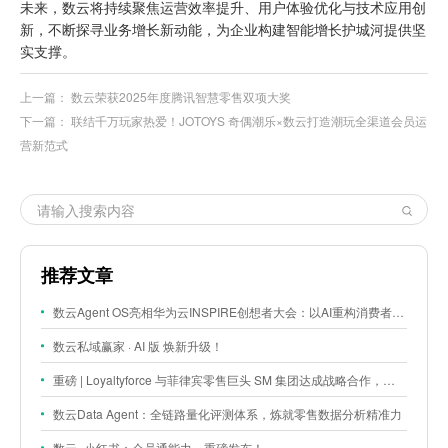
未来，数云将持续聚焦运营效率提升、用户体验优化与技术应用创
新，不断探寻业务增长新动能，为企业构建智能增长护城河提供坚
实支撑。
上一篇：
数云荣获2025年度腾讯智慧零售双项大奖
下一篇：
联结千万玩家热爱！JOTOYS 奇偶潮乐×数云打造潮玩全渠道会员运
营新范式
推荐文章
数云Agent OS亮相华为云INSPIRE创想者大会：以AI重构消费者运营与零售营销新范式
数云私域赢家 · AI 版 焕新升级！
重磅 | Loyaltyforce 与菲律宾零售巨头 SM 集团达成战略合作，携手开启 SMAC 会员数智化运营新征程
数云Data Agent：全链路量化评测体系，炼就零售数据分析精准力
数云×小红书：会员通能力，重磅发布！