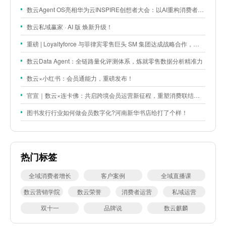
数云Agent OS亮相华为云INSPIRE创想者大会：以AI重构消费者运营与零售营销新范式
数云私域赢家 · AI 版 焕新升级！
重磅 | Loyaltyforce 与菲律宾零售巨头 SM 集团达成战略合作，携手开启 SMAC 会员数智化运营新征程
数云Data Agent：全链路量化评测体系，炼就零售数据分析精准力
数云×小红书：会员通能力，重磅发布！
官宣｜数云×连卡佛：共启跨境会员运营新征程，重塑消费联结新体验
图书发行行业如何做会员数字化?河南新华书店给打了个样！
热门标签
全域消费者增长
客户案例
全域直播课
数云营销学院
数云荣誉
消费者运营
私域运营
双十一
品牌说
数云麒麟