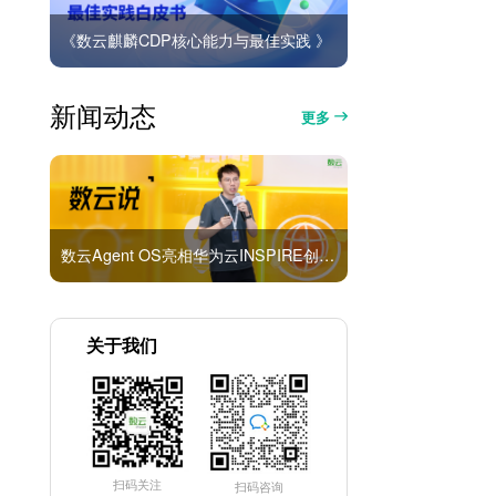
《数云麒麟CDP核心能力与最佳实践 》
新闻动态
更多
数云Agent OS亮相华为云INSPIRE创想者大会：以AI重构消费者运营与零售营销新范式
关于我们
扫码关注
扫码咨询