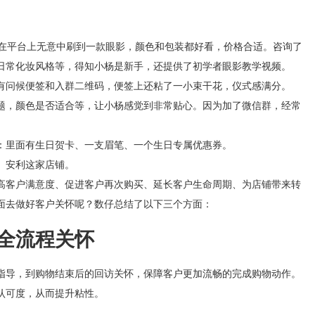
间在平台上无意中刷到一款眼影，颜色和包装都好看，价格合适。咨询了
日常化妆风格等，得知小杨是新手，还提供了初学者眼影教学视频。
有问候便签和入群二维码，便签上还粘了一小束干花，仪式感满分。
题，颜色是否适合等，让小杨感觉到非常贴心。因为加了微信群，经常
：里面有生日贺卡、一支眉笔、一个生日专属优惠券。
）安利这家店铺。
高客户满意度、促进客户再次购买、延长客户生命周期、为店铺带来转
面去做好客户关怀呢？数仔总结了以下三个方面：
全流程关怀
指导，到购物结束后的回访关怀
，保障客户更加流畅的完成购物动作。
认可度，从而提升粘性。