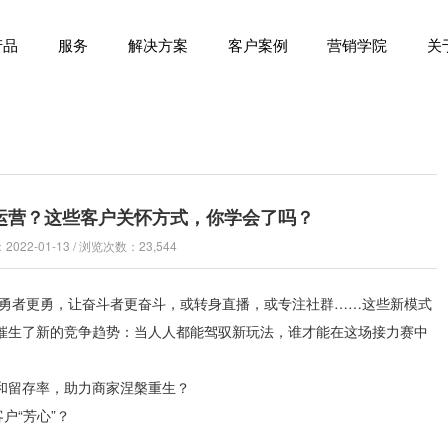
产品
服务
解决方案
客户案例
营销学院
关
运营？这些客户关怀方式，你学会了吗？
022-01-13 / 浏览次数：23,544
让勇者更勇，让奋斗者更奋斗，或转身直播，或专注社群……这些新模式
催生了新的竞争趋势：当人人都能驾驭新玩法，谁才能在这场接力赛中
和留存率，助力商家涅槃重生？
户“芳心”？