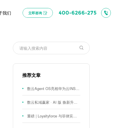
于我们
400-6266-275
立即咨询
推荐文章
数云Agent OS亮相华为云INSPIRE创想者大会：以AI重构消费者运营与零售营销新范式
数云私域赢家 · AI 版 焕新升级！
重磅 | Loyaltyforce 与菲律宾零售巨头 SM 集团达成战略合作，携手开启 SMAC 会员数智化运营新征程