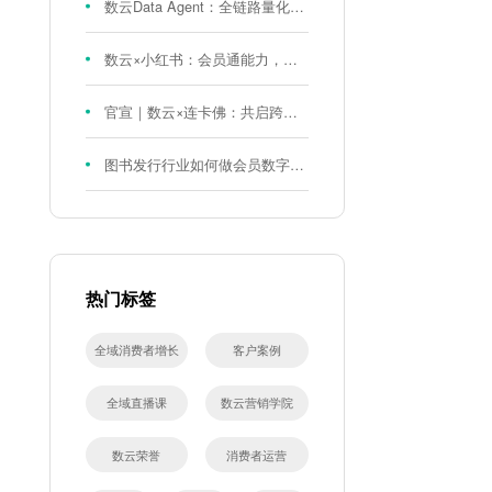
数云Data Agent：全链路量化评测体系，炼就零售数据分析精准力
数云×小红书：会员通能力，重磅发布！
官宣｜数云×连卡佛：共启跨境会员运营新征程，重塑消费联结新体验
图书发行行业如何做会员数字化?河南新华书店给打了个样！
热门标签
全域消费者增长
客户案例
全域直播课
数云营销学院
数云荣誉
消费者运营