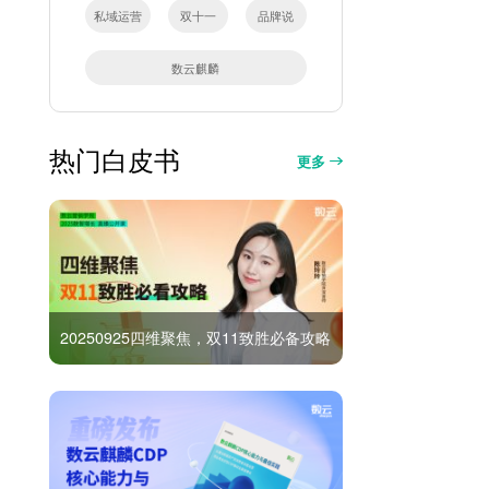
私域运营
双十一
品牌说
数云麒麟
热门白皮书
更多
20250925四维聚焦，双11致胜必备攻略