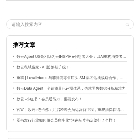
推荐文章
数云Agent OS亮相华为云INSPIRE创想者大会：以AI重构消费者运营与零售营销新范式
数云私域赢家 · AI 版 焕新升级！
重磅 | Loyaltyforce 与菲律宾零售巨头 SM 集团达成战略合作，携手开启 SMAC 会员数智化运营新征程
数云Data Agent：全链路量化评测体系，炼就零售数据分析精准力
数云×小红书：会员通能力，重磅发布！
官宣｜数云×连卡佛：共启跨境会员运营新征程，重塑消费联结新体验
图书发行行业如何做会员数字化?河南新华书店给打了个样！