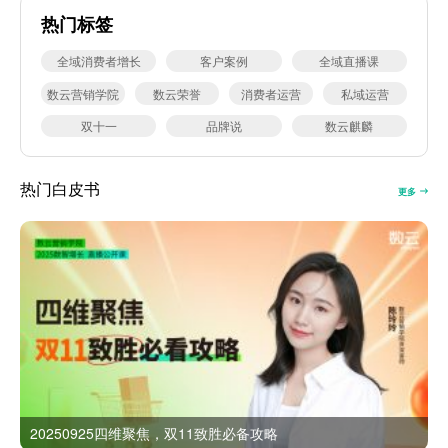
热门标签
全域消费者增长
客户案例
全域直播课
数云营销学院
数云荣誉
消费者运营
私域运营
双十一
品牌说
数云麒麟
热门白皮书
更多
20250925四维聚焦，双11致胜必备攻略