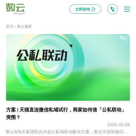
立即咨询
首页
»
数云赢家
方案 | 天猫直连微信私域试行，商家如何借「公私联动」
突围？
2025-03-28
数云&淘天集团联合共创公私域联动解决方案，整合天猫和微信私域触达能力，帮助商家提升触达精准度、转化率，促进公私域流量高效转化，助力生意增长。 最近,天猫正式发布一则文档，启动天猫直连微信私域内测，即“允许品牌将微信私域流量直接引导至天猫旗舰店，用户无需跳转即可实现入会、购买、裂变”。 怎么理解？ 也就是说，商家在天猫创建会员活动链接，借助人群标签，可以精准触达私域会员；私域会员在微信内可直…