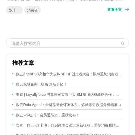
查看全文
双十一
消费者
推荐文章
数云Agent OS亮相华为云INSPIRE创想者大会：以AI重构消费者运营与零售营销新范式
数云私域赢家 · AI 版 焕新升级！
重磅 | Loyaltyforce 与菲律宾零售巨头 SM 集团达成战略合作，携手开启 SMAC 会员数智化运营新征程
数云Data Agent：全链路量化评测体系，炼就零售数据分析精准力
数云×小红书：会员通能力，重磅发布！
官宣｜数云×连卡佛：共启跨境会员运营新征程，重塑消费联结新体验