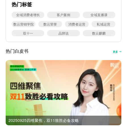
热门标签
全域消费者增长
客户案例
全域直播课
数云营销学院
数云荣誉
消费者运营
私域运营
双十一
品牌说
数云麒麟
热门白皮书
更多
20250925四维聚焦，双11致胜必备攻略