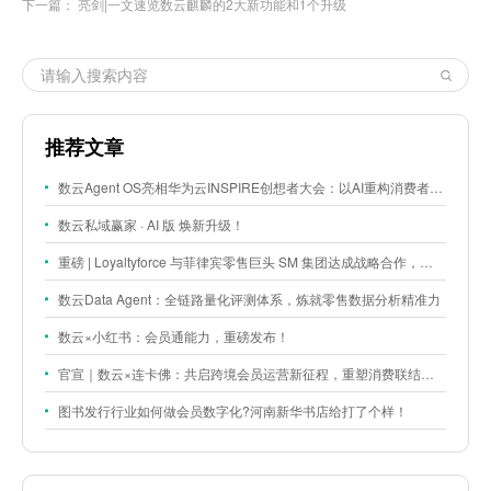
下一篇：
亮剑|一文速览数云麒麟的2大新功能和1个升级
推荐文章
数云Agent OS亮相华为云INSPIRE创想者大会：以AI重构消费者运营与零售营销新范式
数云私域赢家 · AI 版 焕新升级！
重磅 | Loyaltyforce 与菲律宾零售巨头 SM 集团达成战略合作，携手开启 SMAC 会员数智化运营新征程
数云Data Agent：全链路量化评测体系，炼就零售数据分析精准力
数云×小红书：会员通能力，重磅发布！
官宣｜数云×连卡佛：共启跨境会员运营新征程，重塑消费联结新体验
图书发行行业如何做会员数字化?河南新华书店给打了个样！