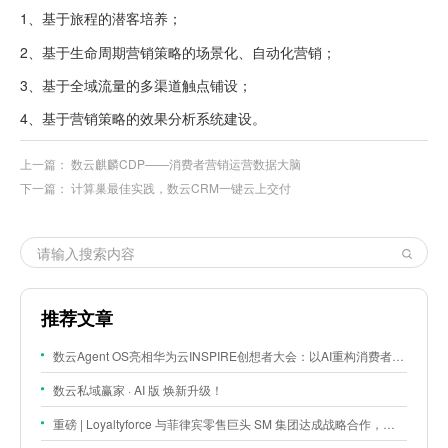
1、基于旅程的潜客培养；
2、基于生命周期营销策略的场景化、自动化营销；
3、基于全域流量的多渠道触点铺设；
4、基于营销策略的效果分析系统建设。
上一篇：
数云麒麟CDP——消费者营销运营数据大脑
下一篇：
计算巢最佳实践，数云CRM一键云上交付
推荐文章
数云Agent OS亮相华为云INSPIRE创想者大会：以AI重构消费者运营与零售营销新范式
数云私域赢家 · AI 版 焕新升级！
重磅 | Loyaltyforce 与菲律宾零售巨头 SM 集团达成战略合作，携手开启 SMAC 会员数智化运营新征程