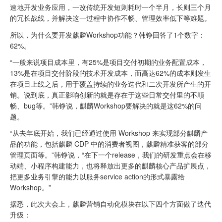
速地开发业务应用，一改传统开发短则耗时一个半月，长则三个月
的冗长战线，并解决这一过程中协作不畅、管理效率低下等难题。
所以，为什么要开发麒麟Workshop功能？韩铮回答了1个数字：
62%。
“一般来说项目成本里，有25%是项目交付初期的业务配置成本，
13%是在项目交付阶段的技术开发成本，而高达62%的成本则发生
在项目上线之后，用于覆盖持续的业务迭代和二次开发所产生的开
销。说到底，真正影响创新的就是存在于这些日常交付里的不顺
畅、bug等。”韩铮说，麒麟Workshop要解决的就是这62%的问
题。
“从去年底开始，我们已经通过使用 Workshop 来实现部分麒麟产
品的功能，包括麒麟 CDP 中的消费者视图，麒麟精准获客的部分
管理页面等。”韩铮说，“在下一个release，我们的研发重点会在移
动端、小程序构建能力，也将释放出更多的麒麟核心产品扩展点，
把更多业务引擎的能力以服务service action的形式暴露给
Workshop。”
据悉，此次大会上，麒麟营销自动化模块在以下四个方面做了迭代
升级：