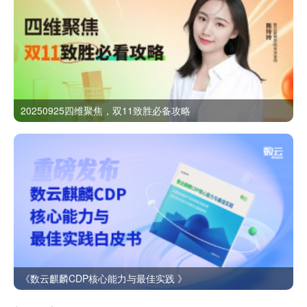
20250925四维聚焦，双11致胜必备攻略
《数云麒麟CDP核心能力与最佳实践 》