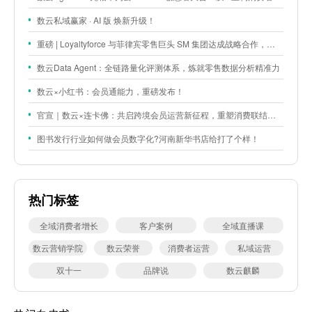
数云私域赢家 · AI 版 焕新升级！
重磅 | Loyaltyforce 与菲律宾零售巨头 SM 集团达成战略合作，携手开启 SMAC 会员数智化运营新征程
数云Data Agent：全链路量化评测体系，炼就零售数据分析精准力
数云×小红书：会员通能力，重磅发布！
官宣｜数云×连卡佛：共启跨境会员运营新征程，重塑消费联结新体验
图书发行行业如何做会员数字化?河南新华书店给打了个样！
热门标签
全域消费者增长
客户案例
全域直播课
数云营销学院
数云荣誉
消费者运营
私域运营
双十一
品牌说
数云麒麟