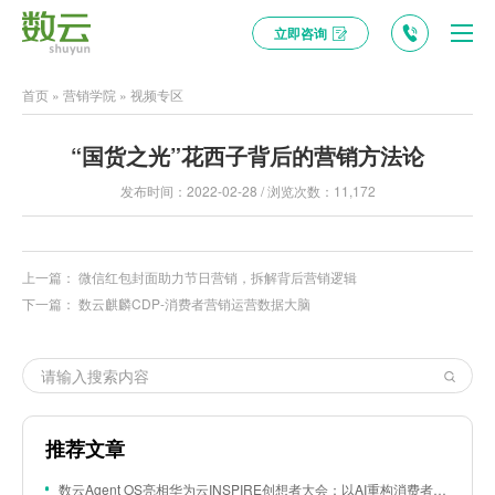
立即咨询
首页
»
营销学院
»
视频专区
“国货之光”花西子背后的营销方法论
发布时间：2022-02-28 / 浏览次数：11,172
上一篇：
微信红包封面助力节日营销，拆解背后营销逻辑
下一篇：
数云麒麟CDP-消费者营销运营数据大脑
推荐文章
数云Agent OS亮相华为云INSPIRE创想者大会：以AI重构消费者运营与零售营销新范式