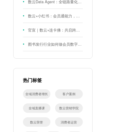
数云Data Agent：全链路量化评测体系，炼就零售数据分析精准力
数云×小红书：会员通能力，重磅发布！
官宣｜数云×连卡佛：共启跨境会员运营新征程，重塑消费联结新体验
图书发行行业如何做会员数字化?河南新华书店给打了个样！
热门标签
全域消费者增长
客户案例
全域直播课
数云营销学院
数云荣誉
消费者运营