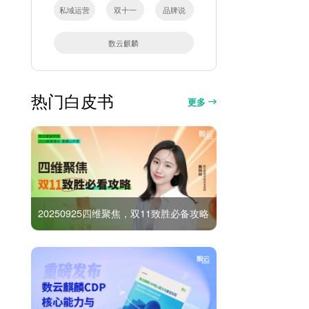
私域运营
双十一
品牌说
数云麒麟
热门白皮书
更多
20250925四维聚焦，双11致胜必备攻略