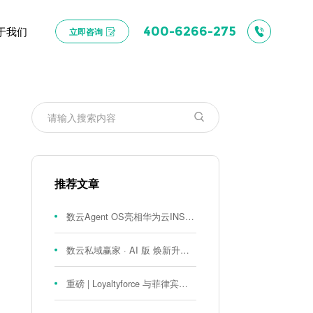
于我们
400-6266-275
立即咨询
推荐文章
数云Agent OS亮相华为云INSPIRE创想者大会：以AI重构消费者运营与零售营销新范式
数云私域赢家 · AI 版 焕新升级！
重磅 | Loyaltyforce 与菲律宾零售巨头 SM 集团达成战略合作，携手开启 SMAC 会员数智化运营新征程