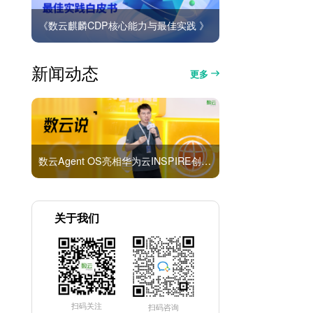
《数云麒麟CDP核心能力与最佳实践 》
新闻动态
更多
数云Agent OS亮相华为云INSPIRE创想者大会：以AI重构消费者运营与零售营销新范式
关于我们
扫码关注
扫码咨询