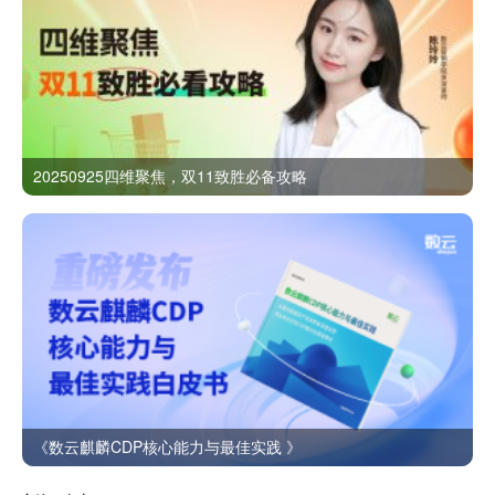
20250925四维聚焦，双11致胜必备攻略
《数云麒麟CDP核心能力与最佳实践 》