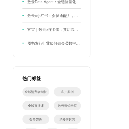
数云Data Agent：全链路量化评测体系，炼就零售数据分析精准力
数云×小红书：会员通能力，重磅发布！
官宣｜数云×连卡佛：共启跨境会员运营新征程，重塑消费联结新体验
图书发行行业如何做会员数字化?河南新华书店给打了个样！
热门标签
全域消费者增长
客户案例
全域直播课
数云营销学院
数云荣誉
消费者运营