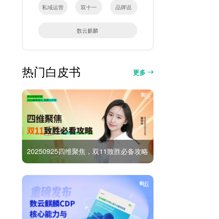
私域运营
双十一
品牌说
数云麒麟
热门白皮书
更多
20250925四维聚焦，双11致胜必备攻略