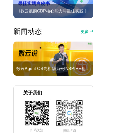
《数云麒麟CDP核心能力与最佳实践 》
新闻动态
更多
数云Agent OS亮相华为云INSPIRE创想者大会：以AI重构消费者运营与零售营销新范式
关于我们
扫码关注
扫码咨询