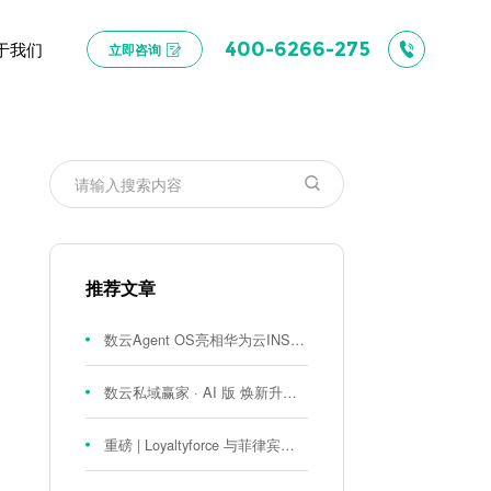
于我们
400-6266-275
立即咨询
推荐文章
数云Agent OS亮相华为云INSPIRE创想者大会：以AI重构消费者运营与零售营销新范式
数云私域赢家 · AI 版 焕新升级！
重磅 | Loyaltyforce 与菲律宾零售巨头 SM 集团达成战略合作，携手开启 SMAC 会员数智化运营新征程