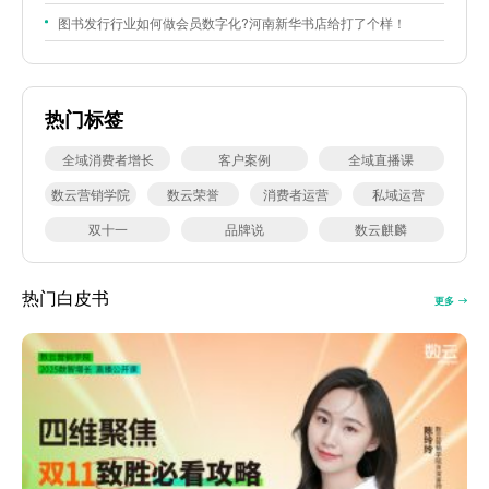
图书发行行业如何做会员数字化?河南新华书店给打了个样！
热门标签
全域消费者增长
客户案例
全域直播课
数云营销学院
数云荣誉
消费者运营
私域运营
双十一
品牌说
数云麒麟
热门白皮书
更多