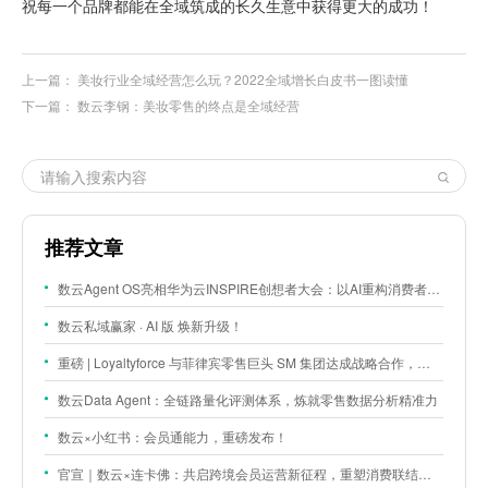
祝每一个品牌都能在全域筑成的长久生意中获得更大的成功！
上一篇：
美妆行业全域经营怎么玩？2022全域增长白皮书一图读懂
下一篇：
数云李钢：美妆零售的终点是全域经营
推荐文章
数云Agent OS亮相华为云INSPIRE创想者大会：以AI重构消费者运营与零售营销新范式
数云私域赢家 · AI 版 焕新升级！
重磅 | Loyaltyforce 与菲律宾零售巨头 SM 集团达成战略合作，携手开启 SMAC 会员数智化运营新征程
数云Data Agent：全链路量化评测体系，炼就零售数据分析精准力
数云×小红书：会员通能力，重磅发布！
官宣｜数云×连卡佛：共启跨境会员运营新征程，重塑消费联结新体验