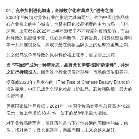
01、
竞争加剧进化加速，
全域数字化布局成为“进击之道”
2022年的疫情对美妆行业的影响尤甚前两年。作为中国化妆品核
心产业带上的中心城市，也是中国化妆品消费的主力市场，广州、
深圳、上海都在2022年上半年遭受了不同程度的疫情影响，而由
此导致的供应链卡壳、核心原料断供，库存告急、消费欲望被抑制
等一系列连锁反应，则成了悬在美妆品牌头上的达摩克里斯之剑。
加之俄乌战争等导致的原材料价格上涨等，更见雪上加霜。
当 “不确定”成为一种新常态，品牌尤其需要找到“确定性”，并对
之进行持续投入。
因为这个行业仍值得期待，市场前景依旧美丽。
据高盛2020年7月发布的《The Rise of Chinese Beauty Brands》
报告显示，中国已成为全球化妆品（护肤品、彩妆和防晒）最大的
消费市场。
另据国家统计局数据，2021年，中国化妆品类零售总额高达4026
亿元，较上年增长18.41%，创下的是8年来最大增幅。
对于美妆品牌而言，所经历的是当下行业共通的周期性的痛，稳
住，找对路子，做长跑选手，跑赢周期，未来会越来越好。