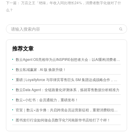
下一篇：
万店之王「绝味」年收入同比增长24%，消费者数字化做对了什
么？
推荐文章
数云Agent OS亮相华为云INSPIRE创想者大会：以AI重构消费者运营与零售营销新范式
数云私域赢家 · AI 版 焕新升级！
重磅 | Loyaltyforce 与菲律宾零售巨头 SM 集团达成战略合作，携手开启 SMAC 会员数智化运营新征程
数云Data Agent：全链路量化评测体系，炼就零售数据分析精准力
数云×小红书：会员通能力，重磅发布！
官宣｜数云×连卡佛：共启跨境会员运营新征程，重塑消费联结新体验
图书发行行业如何做会员数字化?河南新华书店给打了个样！