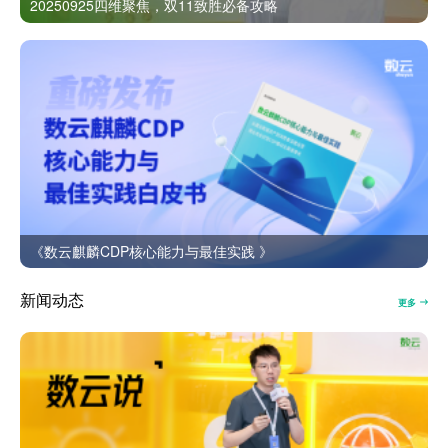
20250925四维聚焦，双11致胜必备攻略
《数云麒麟CDP核心能力与最佳实践 》
新闻动态
更多