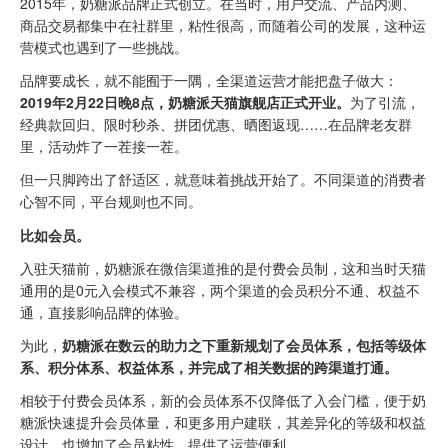
2015年，奶糖派品牌正式创立。在当时，用户交流、产品内测、
商品交易都集中在社群里，粘性很高，而随着公司的发展，这种运
营模式也遇到了一些挑战。
品牌要成长，就不能囿于一隅，全渠道运营才能把盘子做大：
2019年2月22日晚8点，奶糖派天猫旗舰店正式开业。
为了引流，
经典款回归、限时秒杀、拼团优惠、晒图返现……在品牌老友群
里，活动炸了一茬接一茬。
但一只脚跨出了舒适区，就意味着挑战开始了。不同渠道的消费者
心智不同，平台规则也不同。
比如会员。
入驻天猫前，奶糖派在微信渠道推的是付费会员制，这和当时天猫
通用的是0元入会模式不兼容，两个渠道的会员积分不通、权益不
通，直接影响品牌的体验。
为此，
奶糖派在数云的助力之下重新规划了会员体系，包括等级体
系、积分体系、权益体系，并完成了相关数据的跨渠道打通。
相较于付费会员体系，新的会员体系不仅降低了入会门槛，便于奶
糖派快速提升会员体量，和更多用户建联，其差异化的等级和权益
设计，也增加了会员粘性，提供了运营便利。