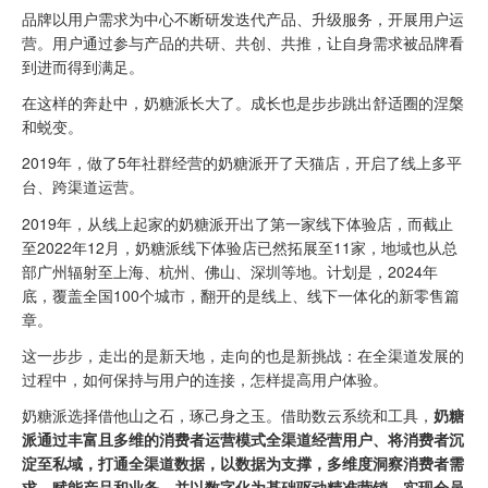
品牌以用户需求为中心不断研发迭代产品、升级服务，开展用户运
营。用户通过参与产品的共研、共创、共推，让自身需求被品牌看
到进而得到满足。
在这样的奔赴中，奶糖派长大了。成长也是步步跳出舒适圈的涅槃
和蜕变。
2019年，做了5年社群经营的奶糖派开了天猫店，开启了线上多平
台、跨渠道运营。
2019年，从线上起家的奶糖派开出了第一家线下体验店，而截止
至2022年12月，奶糖派线下体验店已然拓展至11家，地域也从总
部广州辐射至上海、杭州、佛山、深圳等地。计划是，2024年
底，覆盖全国100个城市，翻开的是线上、线下一体化的新零售篇
章。
这一步步，走出的是新天地，走向的也是新挑战：在全渠道发展的
过程中，如何保持与用户的连接，怎样提高用户体验。
奶糖派选择借他山之石，琢己身之玉。借助数云系统和工具，
奶糖
派通过丰富且多维的消费者运营模式全渠道经营用户、将消费者沉
淀至私域，打通全渠道数据，以数据为支撑，多维度洞察消费者需
求，赋能产品和业务，并以数字化为基础驱动精准营销，实现会员