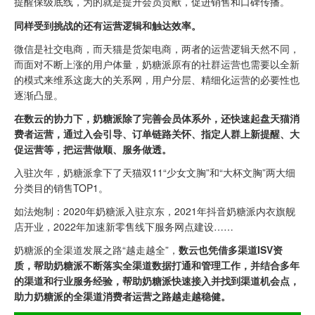
提醒保级底线，为的就是提升会员贡献，促进销售和口碑传播。
同样受到挑战的还有运营逻辑和触达效率。
微信是社交电商，而天猫是货架电商，两者的运营逻辑天然不同，
而面对不断上涨的用户体量，奶糖派原有的社群运营也需要以全新
的模式来维系这庞大的关系网，用户分层、精细化运营的必要性也
逐渐凸显。
在数云的协力下，奶糖派除了完善会员体系外，还快速起盘天猫消
费者运营，通过入会引导、订单链路关怀、指定人群上新提醒、大
促运营等，把运营做顺、服务做透。
入驻次年，奶糖派拿下了天猫双11“少女文胸”和“大杯文胸”两大细
分类目的销售TOP1。
如法炮制：2020年奶糖派入驻京东，2021年抖音奶糖派内衣旗舰
店开业，2022年加速新零售线下服务网点建设……
奶糖派的全渠道发展之路“越走越全”，
数云也凭借多渠道ISV资
质，帮助奶糖派不断落实全渠道数据打通和管理工作，并结合多年
的渠道和行业服务经验，帮助奶糖派快速接入并找到渠道机会点，
助力奶糖派的全渠道消费者运营之路越走越稳健。