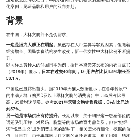
化案例，见证品牌和用户的双向奔赴。
背景
在中国，大杯文胸并不是伪需求。
一边是潜力人群正在崛起。
虽然存在人种差异等客观因素，但随着
经济增长、国民饮食结构发生改变，新一代女性中大杯比例不断提
升。
以同样是黄种人的邻国日本为例，据日本黛安芬发布的内衣白皮书
（2018年）显示，
日本在过去40年间，D+用户占比从4.5%增长至
53.1%。
中国也已显露出苗头。据2019年天猫大数据显示，在各年龄段中
的丰满人群（购买D及以上罩杯文胸的消费者）中，85后占比最
高，95后增速明显。参考
2021年天猫文胸销售数据，C+占比已达
到57%。
另一边是市场供应有待提升。
长期以来，关于胸部这一敏感部位的
话题受到压抑，对尺码、胸型等的市场教育尚需普及，但在“她经
济”“悦己主义”成为消费主流的影响下，相关需求有细化、挖掘的价
值。且目前，由于丰满胸型对文胸的承托要求高，相关用料、结构