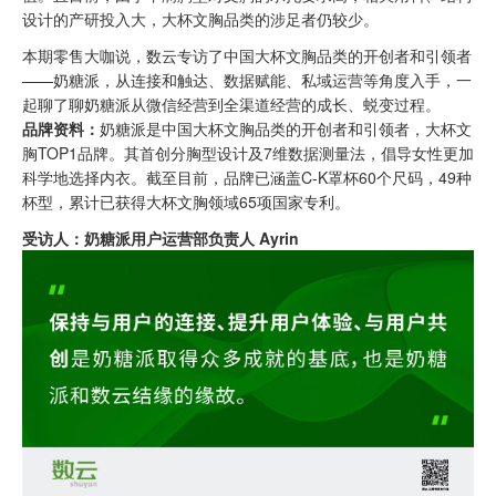
设计的产研投入大，大杯文胸品类的涉足者仍较少。
本期零售大咖说，数云专访了中国大杯文胸品类的开创者和引领者
——奶糖派，从连接和触达、数据赋能、私域运营等角度入手，一
起聊了聊奶糖派从微信经营到全渠道经营的成长、蜕变过程。
品牌资料：
奶糖派是中国大杯文胸品类的开创者和引领者，大杯文
胸TOP1品牌。其首创分胸型设计及7维数据测量法，倡导女性更加
科学地选择内衣。截至目前，品牌已涵盖C-K罩杯60个尺码，49种
杯型，累计已获得大杯文胸领域65项国家专利。
受访人：
奶糖派用户运营部负责人 Ayrin