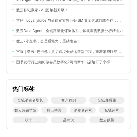
数云私域赢家 · AI 版 焕新升级！
重磅 | Loyaltyforce 与菲律宾零售巨头 SM 集团达成战略合作，携手开启 SMAC 会员数智化运营新征程
数云Data Agent：全链路量化评测体系，炼就零售数据分析精准力
数云×小红书：会员通能力，重磅发布！
官宣｜数云×连卡佛：共启跨境会员运营新征程，重塑消费联结新体验
图书发行行业如何做会员数字化?河南新华书店给打了个样！
热门标签
全域消费者增长
客户案例
全域直播课
数云营销学院
数云荣誉
消费者运营
私域运营
双十一
品牌说
数云麒麟