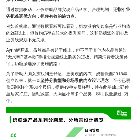
通过数据驱动，不仅帮助品牌实现产品科学、合理规划，
还指引业
务把准调优方向，抓住有效的施力点。
例如首购率。通过数据看板可以看到，奶糖派的复购率是行业均值
的2倍以上，但首购仍存在较大的提升空间，这和奶糖派的初心及
业务线规划不无关系。
Ayrin解释说，虽然都是兴起于线上，但不同于其他内衣品牌通过
“无尺码”“基本款”等概念规避线上购买的短板、精简消费者决策路
径，奶糖派选择了更难的路：
为了帮助大胸女孩找到更舒适、更美观的内衣，奶糖派自2015年
创立以来，就一直
坚持分胸型和分场景的内衣设计理念
，至今已覆
盖C到K杯全系60个尺码，提供49种专属杯型，并在此基础上延伸
至居家打底、运动减震、大胸显小等多个品类，SKU数量超过1万
个。