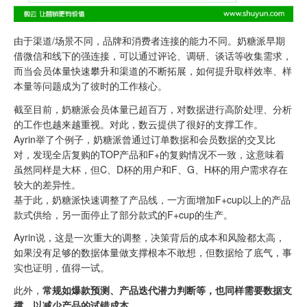
由于渠道/场景不同，品牌和消费者连接的能力不同。奶糖派早期
借微信和线下的强连接，可以通过评论、调研、谈话等收集需求，
而当会员体量快速攀升和渠道的不断拓展，如何提升取样效率、样
本量等问题成为了彼时的工作核心。
截至目前，奶糖派会员体量已超百万，对数据进行高阶处理、分析
的工作也越来越重视。对此，数云提供了很好的支撑工作。
Ayrin举了个例子，奶糖派曾通过订单数据和会员数据的交叉比
对，发现全店复购的TOP产品和F+的复购情况不一致，这意味着
虽然同样是大杯，但C、D杯的用户和F、G、H杯的用户需求存在
较大的差异性。
基于此，奶糖派快速调整了产品线，一方面增加F+cup以上的产品
款式供给，另一面停止了部分款式的F+cup的生产。
Ayrin说，这是一次重大的调整，决策背后的成本和风险都太高，
如果没有足够的数据体量做支撑根本不敢想，但数据给了底气，事
实也证明，值得一试。
此外，
常规如爆款预测、产品迭代潜力判断等，也同样需要数据支
撑，以减少产品的试错成本。