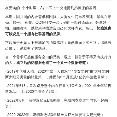
在受访的1个小时里，Ayrin不止一次地提到奶糖派的基因：
早期，因共同的内衣需求和困扰，大胸女生们自发组建、聚集在果
壳、知乎、 豆瓣、QQ等社交平台，她们一起讨论size、分享好
物、组团海淘，以此来寻找适合自己的大杯内衣。所以，
奶糖派也
可以说是一个拥有社群基因的品牌。
它起源于创始人不被满足的消费需求：既然市面上买不到，那就自
己做，于是就有了奶糖派。
当一个需求旺盛但服务空白的品类，遇上一群苦于不得又有执行力
的人，
成立后的奶糖派创造了一个又一个数据奇迹：
· 2019年入驻天猫。2020年拿下天猫双11“少女文胸”和“大杯文胸”
两大细分类目的销量第一，并提前2个月完成1亿的年营收目标；
· 2021年618，首次跻身整个内衣行业的TOP10；2021年全年销售
超3亿元，比2020年增长了3倍；
· 2022年6月，获得近亿元B轮融资，完成内衣赛道年内第一起融
资；
· 2020-2022年，奶糖派连续3年稳坐大杯文胸赛道头把交椅；