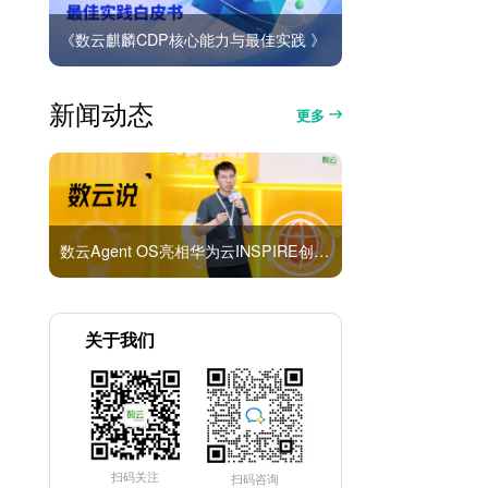
《数云麒麟CDP核心能力与最佳实践 》
新闻动态
更多
数云Agent OS亮相华为云INSPIRE创想者大会：以AI重构消费者运营与零售营销新范式
关于我们
扫码关注
扫码咨询