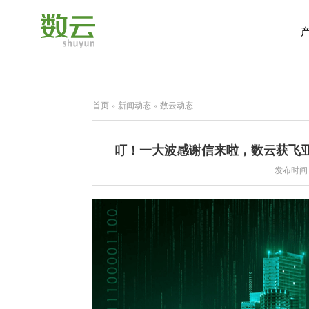
首页
»
新闻动态
»
数云动态
叮！一大波感谢信来啦，数云获飞
发布时间：2