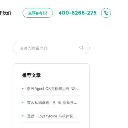
于我们
400-6266-275
立即咨询
推荐文章
数云Agent OS亮相华为云INSPIRE创想者大会：以AI重构消费者运营与零售营销新范式
数云私域赢家 · AI 版 焕新升级！
重磅 | Loyaltyforce 与菲律宾零售巨头 SM 集团达成战略合作，携手开启 SMAC 会员数智化运营新征程