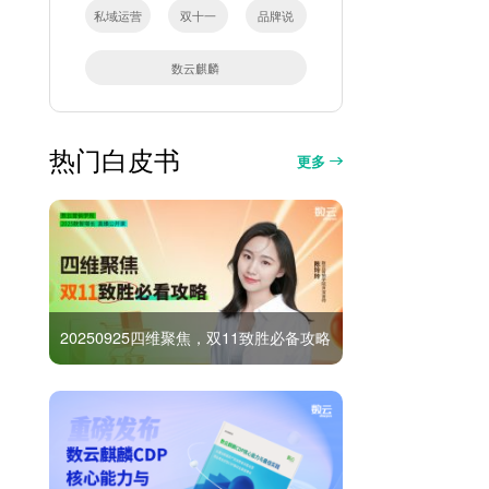
私域运营
双十一
品牌说
数云麒麟
热门白皮书
更多
20250925四维聚焦，双11致胜必备攻略