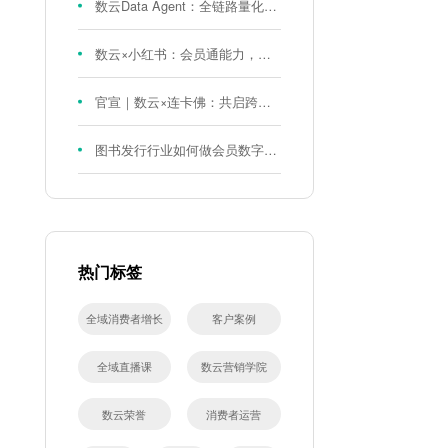
数云Data Agent：全链路量化评测体系，炼就零售数据分析精准力
数云×小红书：会员通能力，重磅发布！
官宣｜数云×连卡佛：共启跨境会员运营新征程，重塑消费联结新体验
图书发行行业如何做会员数字化?河南新华书店给打了个样！
热门标签
全域消费者增长
客户案例
全域直播课
数云营销学院
数云荣誉
消费者运营