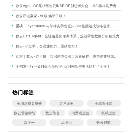
数云Agent OS亮相华为云INSPIRE创想者大会：以AI重构消费者运营与零售营销新范式
数云私域赢家 · AI 版 焕新升级！
重磅 | Loyaltyforce 与菲律宾零售巨头 SM 集团达成战略合作，携手开启 SMAC 会员数智化运营新征程
数云Data Agent：全链路量化评测体系，炼就零售数据分析精准力
数云×小红书：会员通能力，重磅发布！
官宣｜数云×连卡佛：共启跨境会员运营新征程，重塑消费联结新体验
图书发行行业如何做会员数字化?河南新华书店给打了个样！
热门标签
全域消费者增长
客户案例
全域直播课
数云营销学院
数云荣誉
消费者运营
私域运营
双十一
品牌说
数云麒麟