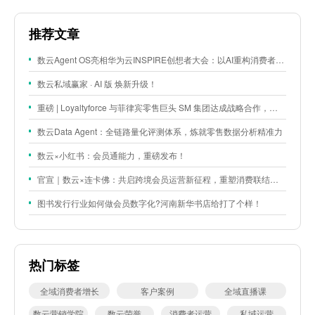
推荐文章
数云Agent OS亮相华为云INSPIRE创想者大会：以AI重构消费者运营与零售营销新范式
数云私域赢家 · AI 版 焕新升级！
重磅 | Loyaltyforce 与菲律宾零售巨头 SM 集团达成战略合作，携手开启 SMAC 会员数智化运营新征程
数云Data Agent：全链路量化评测体系，炼就零售数据分析精准力
数云×小红书：会员通能力，重磅发布！
官宣｜数云×连卡佛：共启跨境会员运营新征程，重塑消费联结新体验
图书发行行业如何做会员数字化?河南新华书店给打了个样！
热门标签
全域消费者增长
客户案例
全域直播课
数云营销学院
数云荣誉
消费者运营
私域运营