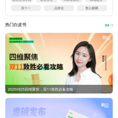
双十一
品牌说
数云麒麟
热门白皮书
更多
20250925四维聚焦，双11致胜必备攻略