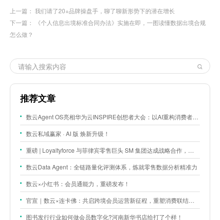
上一篇：
我们请了20+品牌操盘手，聊了聊新形势下的潜在增长
下一篇：
《个人信息出境标准合同办法》实施在即，一图读懂数据出境合规
怎么做？
推荐文章
数云Agent OS亮相华为云INSPIRE创想者大会：以AI重构消费者运营与零售营销新范式
数云私域赢家 · AI 版 焕新升级！
重磅 | Loyaltyforce 与菲律宾零售巨头 SM 集团达成战略合作，携手开启 SMAC 会员数智化运营新征程
数云Data Agent：全链路量化评测体系，炼就零售数据分析精准力
数云×小红书：会员通能力，重磅发布！
官宣｜数云×连卡佛：共启跨境会员运营新征程，重塑消费联结新体验
图书发行行业如何做会员数字化?河南新华书店给打了个样！