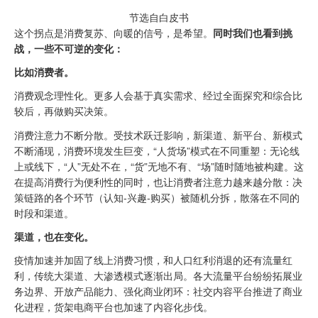
节选自白皮书
这个拐点是消费复苏、向暖的信号，是希望。
同时我们也看到挑
战，一些不可逆的变化：
比如消费者。
消费观念理性化。更多人会基于真实需求、经过全面探究和综合比
较后，再做购买决策。
消费注意力不断分散。受技术跃迁影响，新渠道、新平台、新模式
不断涌现，消费环境发生巨变，“人货场”模式在不同重塑：无论线
上或线下，“人”无处不在，“货”无地不有、“场”随时随地被构建。这
在提高消费行为便利性的同时，也让消费者注意力越来越分散：决
策链路的各个环节（认知-兴趣-购买）被随机分拆，散落在不同的
时段和渠道。
渠道，也在变化。
疫情加速并加固了线上消费习惯，和人口红利消退的还有流量红
利，传统大渠道、大渗透模式逐渐出局。各大流量平台纷纷拓展业
务边界、开放产品能力、强化商业闭环：社交内容平台推进了商业
化进程，货架电商平台也加速了内容化步伐。