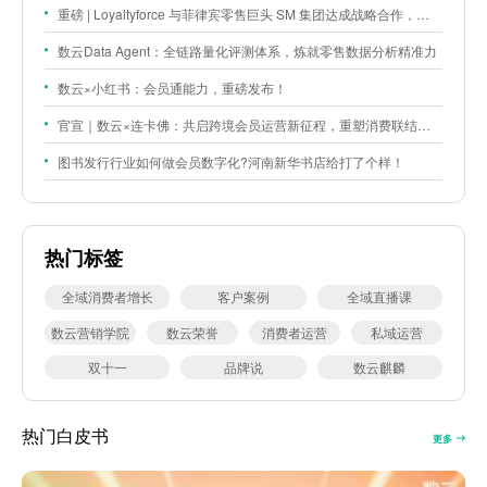
重磅 | Loyaltyforce 与菲律宾零售巨头 SM 集团达成战略合作，携手开启 SMAC 会员数智化运营新征程
数云Data Agent：全链路量化评测体系，炼就零售数据分析精准力
数云×小红书：会员通能力，重磅发布！
官宣｜数云×连卡佛：共启跨境会员运营新征程，重塑消费联结新体验
图书发行行业如何做会员数字化?河南新华书店给打了个样！
热门标签
全域消费者增长
客户案例
全域直播课
数云营销学院
数云荣誉
消费者运营
私域运营
双十一
品牌说
数云麒麟
热门白皮书
更多