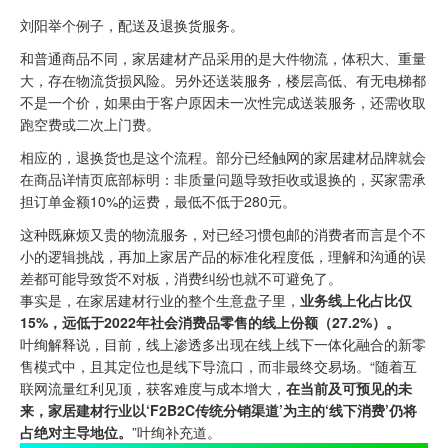
刘阳举个例子，配送及退换货服务。
和普通商品不同，家居建材产品采用的是大件物流，体积大、重量
大，存在物流货损风险。另外还送装服务，楼层高低、有无电梯都
不是一个价，如果由于客户原因未一次性完成送装服务，还需收取
跑空费或二次上门费。
相应的，退换货也是这个流程。部分已经触网的家居建材品牌就会
在商品详情页底部标明：非质量问题导致拒收或退换的，买家需承
担订单金额10%的运费，最低不低于280元。
这种既麻烦又贵的物流服务，对已经习惯包邮的消费者而言是个不
小的逻辑挑战，再加上家居产品的标准化程度低，理解和沟通的误
差都可能导致货不对板，消费纠纷也就不可避免了。
事实是，在家居建材行业的整个生意盘子里，
业务线上化占比仅
15%，远低于2022年社会消费品零售的线上份额（27.2%）。
叶绚解释说，目前，线上渗透多出现在线上线下一体化融合的新零
售模式中，且其定位也是线下导流口，而非最终交易场。“随着互
联网流量红利见顶，获客难度与成本增大，
在当前及可预见的未
来，家居建材行业以‘F2B2C传统分销渠道’为主的‘线下消费’仍将
占绝对主导地位。
”叶绚补充道。