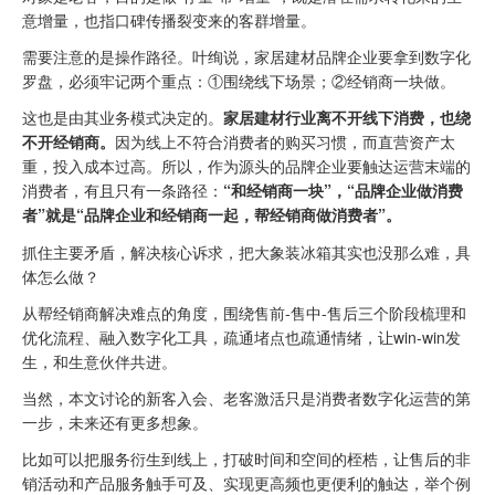
意增量，也指口碑传播裂变来的客群增量。
需要注意的是操作路径。叶绚说，家居建材品牌企业要拿到数字化
罗盘，必须牢记两个重点：①围绕线下场景；②经销商一块做。
这也是由其业务模式决定的。
家居建材行业离不开线下消费，也绕
不开经销商。
因为线上不符合消费者的购买习惯，而直营资产太
重，投入成本过高。所以，作为源头的品牌企业要触达运营末端的
消费者，有且只有一条路径：
“和经销商一块”，“品牌企业做消费
者”就是“品牌企业和经销商一起，帮经销商做消费者”。
抓住主要矛盾，解决核心诉求，把大象装冰箱其实也没那么难，具
体怎么做？
从帮经销商解决难点的角度，围绕售前-售中-售后三个阶段梳理和
优化流程、融入数字化工具，疏通堵点也疏通情绪，让win-win发
生，和生意伙伴共进。
当然，本文讨论的新客入会、老客激活只是消费者数字化运营的第
一步，未来还有更多想象。
比如可以把服务衍生到线上，打破时间和空间的桎梏，让售后的非
销活动和产品服务触手可及、实现更高频也更便利的触达，举个例