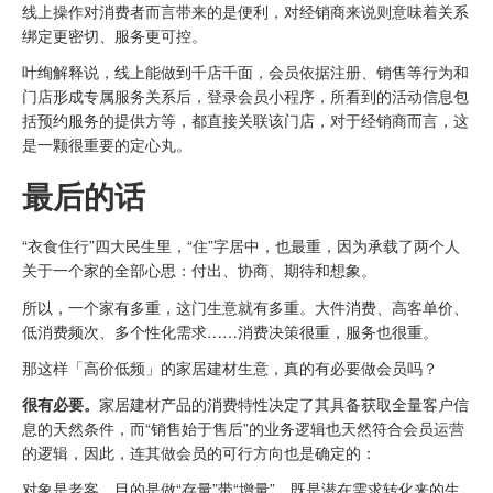
线上操作对消费者而言带来的是便利，对经销商来说则意味着关系
绑定更密切、服务更可控。
叶绚解释说，线上能做到千店千面，会员依据注册、销售等行为和
门店形成专属服务关系后，登录会员小程序，所看到的活动信息包
括预约服务的提供方等，都直接关联该门店，对于经销商而言，这
是一颗很重要的定心丸。
最后的话
“衣食住行”四大民生里，“住”字居中，也最重，因为承载了两个人
关于一个家的全部心思：付出、协商、期待和想象。
所以，一个家有多重，这门生意就有多重。大件消费、高客单价、
低消费频次、多个性化需求……消费决策很重，服务也很重。
那这样「高价低频」的家居建材生意，真的有必要做会员吗？
很有必要。
家居建材产品的消费特性决定了其具备获取全量客户信
息的天然条件，而“销售始于售后”的业务逻辑也天然符合会员运营
的逻辑，因此，连其做会员的可行方向也是确定的：
对象是老客，目的是做“存量”带“增量”，既是潜在需求转化来的生