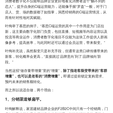
消费者数字化不仅能帮品牌企业更好地看见消费者这个“触不到的
恋人”，提升自身的C端运营能力，还能像手握“罗盘”一般，对于门
店人、货、场的数据都了如指掌，洞悉经销商的C端运营情况，从
而有针对性地对其赋能。
叶绚举了慕思的例子。“慕思C端运营的其中一个作用是为门店拉
新，这主要由数字化部门负责，包括直播、短视频等内容运营以及
投流等商业运作，消费者数字化项目不仅能为这块工作提供人群画
像参考，提高效率，与此同时还可以通过会员运营，带来裂变。”
叶绚补充说，虽然裂变只是补充手段，但通常这类口碑传播带来的
新客，转化概率会更高，“直接跳过‘品牌意向’到了‘品牌倾向’阶
段。”
当然这招“做存量带增量”里的“增量”，
除了指老客裂变带来的“客群
增量”，也可以是老客的“消费增量”，
即通过提前锁定复购需求、
预约未来的销售额转化。
而之所以说适合做，两个理由：
1、分销渠道够扁平。
叶绚解释说，家居建材品牌企业的F2B2C中间只有一个经销商，门