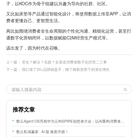
子，以KOC作为骨干组建以兴趣为导向的社群、社区。
又比如床垫等产品通过智能化设计，将使用数据上传至APP，让消
费者更懂自己、更智慧生活。
再比如围绕消费者全生命周期的个性化沟通、精细化运营，甚至打
通数字化营销闭环，以数据赋能C2M经营生产模式等。
该出发了，因为时代在召唤。
上一篇：
变化？解法？实践？全渠道消费者数字化经营二三事
下一篇：
我们请了20+品牌操盘手，聊了聊新形势下的潜在增长
推荐文章
数云Agent OS亮相华为云INSPIRE创想者大会：以AI重构消费者运营与零售营销新范式
数云私域赢家 · AI 版 焕新升级！