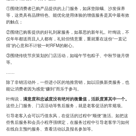
①围绕消费者已购产品提供的上门服务，如床垫除螨、沙发保养
等，这类具有品牌特色、能优化使用体验的增值服务是其中最有效
的触点；
②围绕已购客提供的好礼到家服务，如慕思的新年礼。叶绚说，不
仅年年都送而且人人都有，礼轻但情意重，重就重在这份“一直记
得”的心意和不计较一时RFM的耐心。
③围绕传统节庆策划的门店活动，如端午节包粽子、中秋节做月饼
等。
……
除了非销活动外，一些进小区的地推营销，如以旧换新类服务，也
能让消费者因为感觉“赚到”而乐于参与。
叶绚说，
满意度和忠诚度没有绝对的衡量值，活跃度算其中一个。
这些上门服务、门店活动等售后服务，就是老客促活的常规项。
引导老客入会可以巧借东风，在促活的过程中“顺便”激活。如把这
些售后服务和会员小程序强绑定，在服务过程中引导老客学习如何
在线自主预约服务、查看活动以及报名参加等。