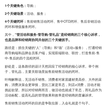
1个关键角色：
导购；
2个关键场景：
活动、服务；
4个关键闭环：
售前销售活动闭环、售中OTD闭环、售后非销活动
闭环和增值服务闭环。
其中，
“管活动和服务-管导购-管礼品”是经销商的三个核心诉求，
也是品牌和经销商协同共创的三个关键抓手。
路径是：抓住关键的“人”（导购）和“场”（活动+服务），打通经销
商导购端和品牌会员客户端，实现双端联动、联控，打造售前-售
中-售后的四个流程闭环。
妙处是，这条路径的设计天然回应了经销商的核心诉求。举个例
子，管礼品，主要关联场景如售前销售活动的闭环。
叶绚解释说，无活动不销售。消费者对家居建材类高价、大件的采
购，消费决策会更审慎，货比三家是常态，到店≠消费，活动才能
挑起欲望。所以对经销商而言，做活动也就成了常态，而礼品作为
活动标配，提高礼品的管理效果和效率是经销商的普遍诉求。
售前销售活动闭环的目的是争取拉新，入会礼就是个勾子。